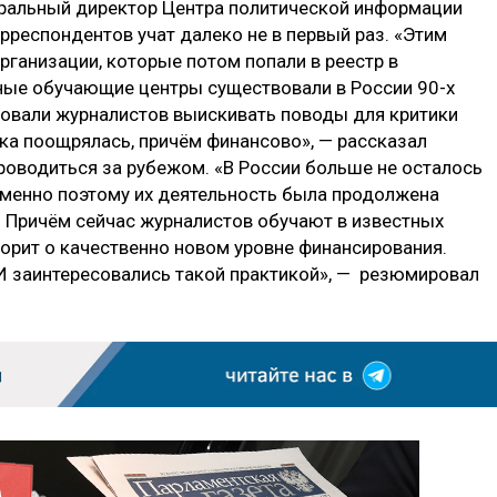
еральный директор Центра политической информации
корреспондентов учат далеко не в первый раз. «Этим
ганизации, которые потом попали в реестр в
ные обучающие центры существовали в России 90-х
ровали журналистов выискивать поводы для критики
ика поощрялась, причём финансово», — рассказал
проводиться за рубежом. «В России больше не осталось
именно поэтому их деятельность была продолжена
. Причём сейчас журналистов обучают в известных
ворит о качественно новом уровне финансирования.
И заинтересовались такой практикой», — резюмировал