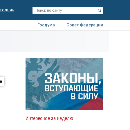
егодня»
Госдума
Совет Федерации
я
Авто
Недвижимость
Технологии
иза
Интересное за неделю