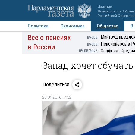
Издание
Федерального Собран
Российской Федераци
Политика
Экономика
Общество
В
Все о пенсиях
Фото
Авторы
Персоны
Мнения
Регионы
Минтруд предлож
вчера
Пенсионеров в Р
вчера
в России
Соцфонд: Средня
05.08.2026
Запад хочет обучат
Поделиться
25.04.2016 17:32