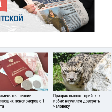
изменятся пенсии
Призрак высокогорий: как
тающих пенсионеров с 1
ирбис научился доверять
ста
человеку