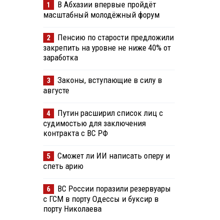
В Абхазии впервые пройдёт
1
масштабный молодёжный форум
Пенсию по старости предложили
2
закрепить на уровне не ниже 40% от
заработка
Законы, вступающие в силу в
3
августе
Путин расширил список лиц с
4
судимостью для заключения
контракта с ВС РФ
Сможет ли ИИ написать оперу и
5
спеть арию
ВС России поразили резервуары
6
с ГСМ в порту Одессы и буксир в
порту Николаева