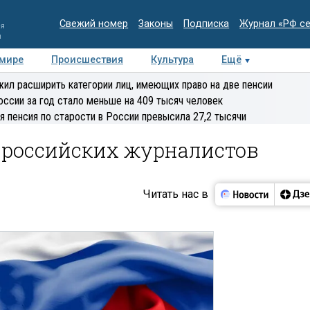
Свежий номер
Законы
Подписка
Журнал «РФ с
ия
и
 мире
Происшествия
Культура
Ещё
Медиацентр
Интервью
Колумнисты
Делова
ил расширить категории лиц, имеющих право на две пенсии
эксперт
оссии за год стало меньше на 409 тысяч человек
я пенсия по старости в России превысила 27,2 тысячи
ь российских журналистов
Читать нас в