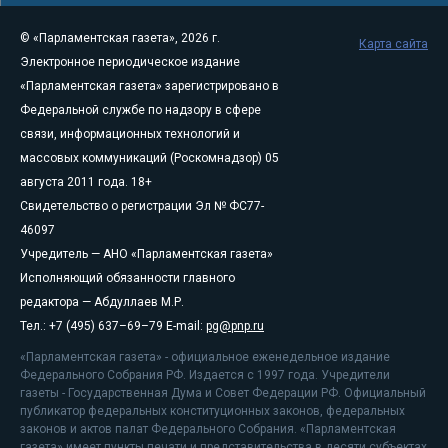
© «Парламентская газета», 2026 г.
Карта сайта
Электронное периодическое издание
«Парламентская газета» зарегистрировано в
Федеральной службе по надзору в сфере
связи, информационных технологий и
массовых коммуникаций (Роскомнадзор) 05
августа 2011 года. 18+
Свидетельство о регистрации Эл № ФС77-
46097
Учредитель — АНО «Парламентская газета»
Исполняющий обязанности главного
редактора — Абдуллаев М.Р.
Тел.: +7 (495) 637–69–79 E-mail:
pg@pnp.ru
«Парламентская газета» - официальное еженедельное издание
Федерального Собрания РФ. Издается с 1997 года. Учредители
газеты - Государственная Дума и Совет Федерации РФ. Официальный
публикатор федеральных конституционных законов, федеральных
законов и актов палат Федерального Собрания. «Парламентская
газета» имеет пункты печати и представительства в десяти субъектах