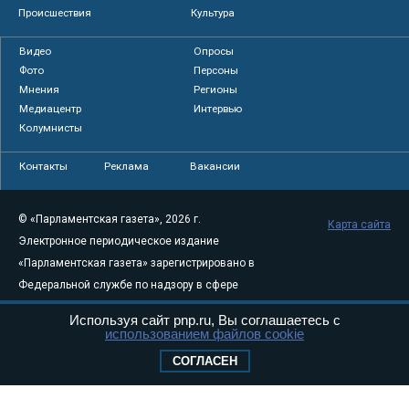
Происшествия
Культура
Видео
Опросы
Фото
Персоны
Мнения
Регионы
Медиацентр
Интервью
Колумнисты
Контакты
Реклама
Вакансии
© «Парламентская газета», 2026 г.
Карта сайта
Электронное периодическое издание
«Парламентская газета» зарегистрировано в
Федеральной службе по надзору в сфере
связи, информационных технологий и
Используя сайт pnp.ru, Вы соглашаетесь с
массовых коммуникаций (Роскомнадзор) 05
использованием файлов cookie
августа 2011 года. 18+
СОГЛАСЕН
Свидетельство о регистрации Эл № ФС77-
46097