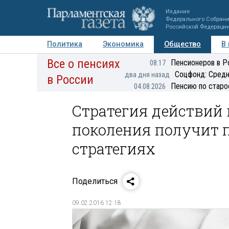
Издание
Федерального Собран
Российской Федераци
Политика
Экономика
Общество
В
Все о пенсиях
Фото
Авторы
Персоны
Мнения
Регионы
Пенсионеров в Р
08:17
Соцфонд: Средн
два дня назад
в России
Пенсию по старо
04.08.2026
Стратегия действий 
поколения получит 
стратегиях
Поделиться
09.02.2016 12:18