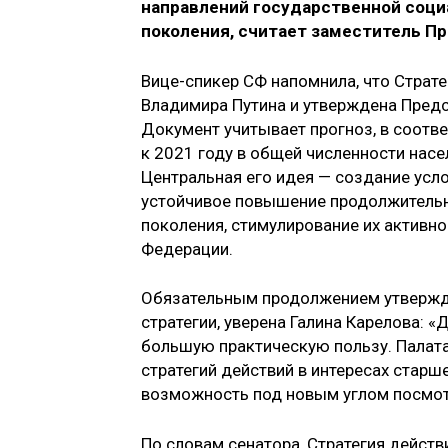
направлений государственной соци
поколения, считает заместитель П
Вице-спикер СФ напомнила, что Страт
Владимира Путина и утверждена Пред
Документ учитывает прогноз, в соотв
к 2021 году в общей численности насе
Центральная его идея — создание усло
устойчивое повышение продолжительно
поколения, стимулирование их активно
Федерации.
Обязательным продолжением утвержде
стратегии, уверена Галина Карелова: 
большую практическую пользу. Палата
стратегий действий в интересах старш
возможность под новым углом посмот
По словам сенатора, Стратегия действ