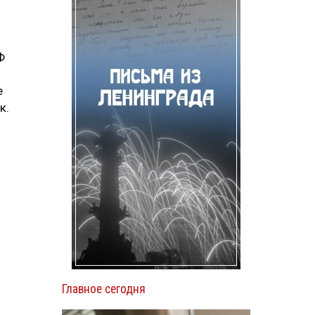
Ф
е
к.
Главное сегодня