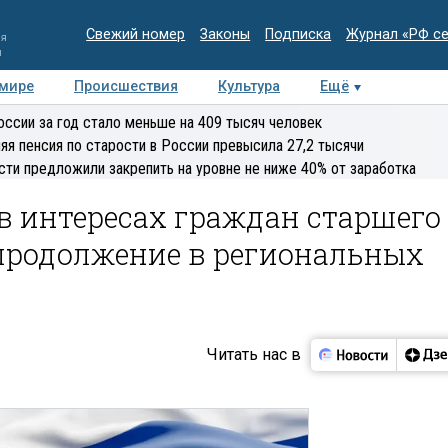
Свежий номер
Законы
Подписка
Журнал «РФ с
ия
и
 мире
Происшествия
Культура
Ещё
Медиацентр
Интервью
Колумнисты
Делова
оссии за год стало меньше на 409 тысяч человек
эксперт
яя пенсия по старости в России превысила 27,2 тысячи
сти предложили закрепить на уровне не ниже 40% от заработка
в интересах граждан старшего
продолжение в региональных
Читать нас в