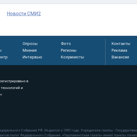
Новости СМИ2
Опросы
Фото
Контакты
ы
Мнения
Регионы
Реклама
ентр
Интервью
Колумнисты
Вакансии
регистрировано в
 технологий и
8+
.
дерального Собрания РФ. Издается с 1997 года. Учредители газеты - Государств
ктов палат Федерального Собрания. «Парламентская газета» имеет пункты печати