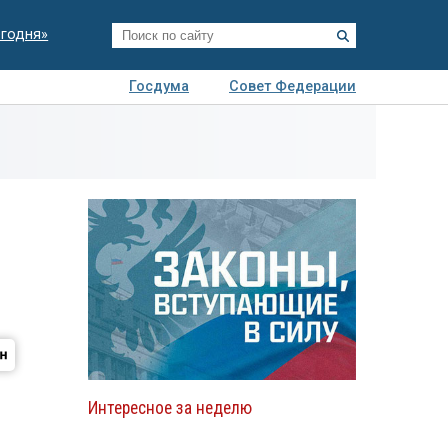
егодня»
Госдума
Совет Федерации
я
Авто
Недвижимость
Технологии
иза
Интересное за неделю