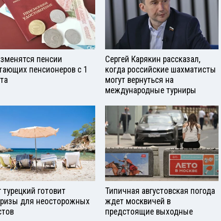
изменятся пенсии
Сергей Карякин рассказал,
тающих пенсионеров с 1
когда российские шахматисты
ста
могут вернуться на
международные турниры
г турецкий готовит
Типичная августовская погода
ризы для неосторожных
ждет москвичей в
стов
предстоящие выходные