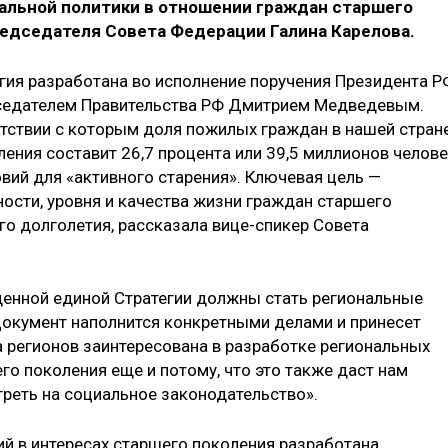
альной политики в отношении граждан старшего
редседателя Совета Федерации Галина Карелова.
егия разработана во исполнение поручения Президента Р
седателем Правительства РФ Дмитрием Медведевым.
етствии с которым доля пожилых граждан в нашей стран
ления составит 26,7 процента или 39,5 миллионов челове
вий для «активного старения». Ключевая цель —
сти, уровня и качества жизни граждан старшего
го долголетия, рассказала вице-спикер Совета
нной единой Стратегии должны стать региональные
«Документ наполнится конкретными делами и принесет
 регионов заинтересована в разработке региональных
его поколения еще и потому, что это также даст нам
реть на социальное законодательство».
ий в интересах старшего поколения разработана