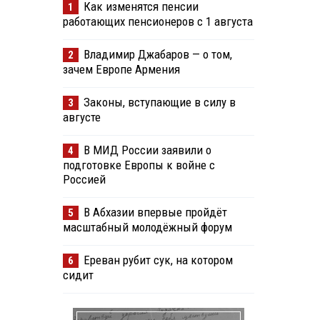
Как изменятся пенсии
1
работающих пенсионеров с 1 августа
Владимир Джабаров — о том,
2
зачем Европе Армения
Законы, вступающие в силу в
3
августе
В МИД России заявили о
4
подготовке Европы к войне с
Россией
В Абхазии впервые пройдёт
5
масштабный молодёжный форум
Ереван рубит сук, на котором
6
сидит