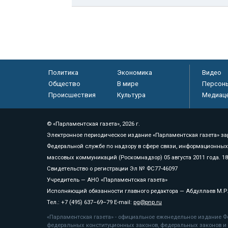
Политика
Экономика
Видео
Общество
В мире
Персон
Происшествия
Культура
Медиац
© «Парламентская газета», 2026 г.
Электронное периодическое издание «Парламентская газета» за
Федеральной службе по надзору в сфере связи, информационных
массовых коммуникаций (Роскомнадзор) 05 августа 2011 года. 1
Свидетельство о регистрации Эл № ФС77-46097
Учредитель — АНО «Парламентская газета»
Исполняющий обязанности главного редактора — Абдуллаев М.Р
Тел.: +7 (495) 637–69–79 E-mail:
pg@pnp.ru
«Парламентская газета» - официальное еженедельное издание Фе
федеральных конституционных законов, федеральных законов и а