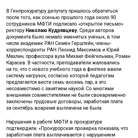
В Генпрокуратуру депутату пришлось обратиться
после того, как осенью прошлого года около 90
сотрудников МФТИ подписало «открытое письмо»
ректору
Николаю Кудрявцеву.
Среди авторов
документа было немало именитых учёных, в том
числе академик РАН Семён Герштейн, члены-
корреспонденты РАН Леонид Максимов и Юрий
Махлин, профессора вуза Михаил Фейгельман, Роман
Карасев. В частности, преподаватели жаловались
на то, что с нового учебного года в физтехе ввели
систему нагрузок, согласно которой педагогам
предлагается вести семь-восемь пар, а это
несовместимо с занятием наукой. Со многими
внешними совместителями не были своевременно
заключены трудовые договоры, заработная плата
за сентябрь вовремя выплачена не была.
Нарушения в работе МФТИ в прокуратуре
подтвердили. «Прокурорская проверка показала, что
заработная плата выплачивается с нарушением