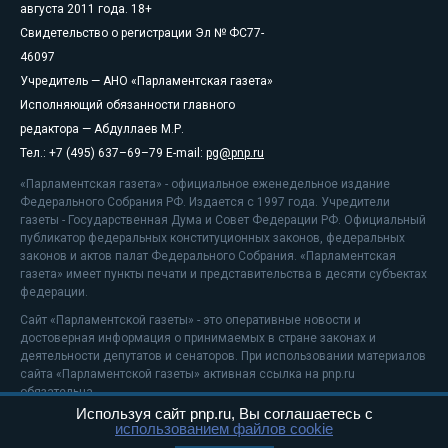
августа 2011 года. 18+
Свидетельство о регистрации Эл № ФС77-
46097
Учредитель — АНО «Парламентская газета»
Исполняющий обязанности главного
редактора — Абдуллаев М.Р.
Тел.: +7 (495) 637–69–79 E-mail:
pg@pnp.ru
«Парламентская газета» - официальное еженедельное издание
Федерального Собрания РФ. Издается с 1997 года. Учредители
газеты - Государственная Дума и Совет Федерации РФ. Официальный
публикатор федеральных конституционных законов, федеральных
законов и актов палат Федерального Собрания. «Парламентская
газета» имеет пункты печати и представительства в десяти субъектах
федерации.
Сайт «Парламентской газеты» - это оперативные новости и
достоверная информация о принимаемых в стране законах и
деятельности депутатов и сенаторов. При использовании материалов
сайта «Парламентской газеты» активная ссылка на pnp.ru
обязательна.
Используя сайт pnp.ru, Вы соглашаетесь с
На информационном ресурсе применяются
рекомендательные
использованием файлов cookie
технологии