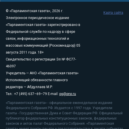
© «Парламентская газета», 2026 г.
Карта сайта
Электронное периодическое издание
«Парламентская газета» зарегистрировано в
Федеральной службе по надзору в сфере
связи, информационных технологий и
массовых коммуникаций (Роскомнадзор) 05
августа 2011 года. 18+
Свидетельство о регистрации Эл № ФС77-
46097
Учредитель — АНО «Парламентская газета»
Исполняющий обязанности главного
редактора — Абдуллаев М.Р.
Тел.: +7 (495) 637–69–79 E-mail:
pg@pnp.ru
«Парламентская газета» - официальное еженедельное издание
Федерального Собрания РФ. Издается с 1997 года. Учредители
газеты - Государственная Дума и Совет Федерации РФ. Официальный
публикатор федеральных конституционных законов, федеральных
законов и актов палат Федерального Собрания. «Парламентская
газета» имеет пункты печати и представительства в десяти субъектах