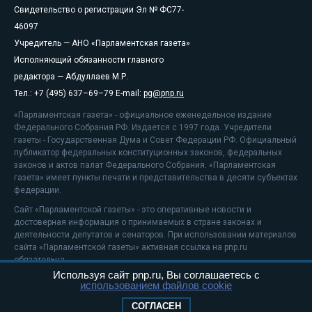
Свидетельство о регистрации Эл № ФС77-
46097
Учредитель — АНО «Парламентская газета»
Исполняющий обязанности главного
редактора — Абдуллаев М.Р.
Тел.: +7 (495) 637–69–79 E-mail:
pg@pnp.ru
«Парламентская газета» - официальное еженедельное издание
Федерального Собрания РФ. Издается с 1997 года. Учредители
газеты - Государственная Дума и Совет Федерации РФ. Официальный
публикатор федеральных конституционных законов, федеральных
законов и актов палат Федерального Собрания. «Парламентская
газета» имеет пункты печати и представительства в десяти субъектах
федерации.
Сайт «Парламентской газеты» - это оперативные новости и
достоверная информация о принимаемых в стране законах и
деятельности депутатов и сенаторов. При использовании материалов
сайта «Парламентской газеты» активная ссылка на pnp.ru
обязательна.
Используя сайт pnp.ru, Вы соглашаетесь с
На информационном ресурсе применяются
рекомендательные
использованием файлов cookie
технологии
Положение о защите персональных данных
СОГЛАСЕН