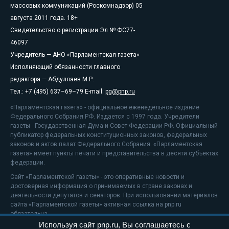
массовых коммуникаций (Роскомнадзор) 05
августа 2011 года. 18+
Свидетельство о регистрации Эл № ФС77-
46097
Учредитель — АНО «Парламентская газета»
Исполняющий обязанности главного
редактора — Абдуллаев М.Р.
Тел.: +7 (495) 637–69–79 E-mail:
pg@pnp.ru
«Парламентская газета» - официальное еженедельное издание
Федерального Собрания РФ. Издается с 1997 года. Учредители
газеты - Государственная Дума и Совет Федерации РФ. Официальный
публикатор федеральных конституционных законов, федеральных
законов и актов палат Федерального Собрания. «Парламентская
газета» имеет пункты печати и представительства в десяти субъектах
федерации.
Сайт «Парламентской газеты» - это оперативные новости и
достоверная информация о принимаемых в стране законах и
деятельности депутатов и сенаторов. При использовании материалов
сайта «Парламентской газеты» активная ссылка на pnp.ru
обязательна.
Используя сайт pnp.ru, Вы соглашаетесь с
На информационном ресурсе применяются
рекомендательные