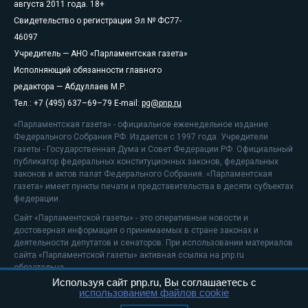
августа 2011 года. 18+
Свидетельство о регистрации Эл № ФС77-
46097
Учредитель — АНО «Парламентская газета»
Исполняющий обязанности главного
редактора — Абдуллаев М.Р.
Тел.: +7 (495) 637–69–79 E-mail:
pg@pnp.ru
«Парламентская газета» - официальное еженедельное издание
Федерального Собрания РФ. Издается с 1997 года. Учредители
газеты - Государственная Дума и Совет Федерации РФ. Официальный
публикатор федеральных конституционных законов, федеральных
законов и актов палат Федерального Собрания. «Парламентская
газета» имеет пункты печати и представительства в десяти субъектах
федерации.
Сайт «Парламентской газеты» - это оперативные новости и
достоверная информация о принимаемых в стране законах и
деятельности депутатов и сенаторов. При использовании материалов
сайта «Парламентской газеты» активная ссылка на pnp.ru
обязательна.
Используя сайт pnp.ru, Вы соглашаетесь с
На информационном ресурсе применяются
рекомендательные
использованием файлов cookie
технологии