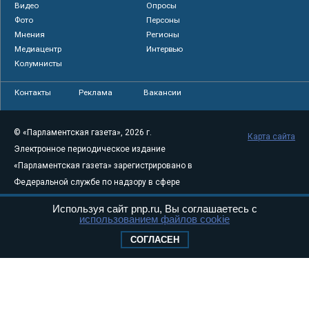
Видео
Опросы
Фото
Персоны
Мнения
Регионы
Медиацентр
Интервью
Колумнисты
Контакты
Реклама
Вакансии
© «Парламентская газета», 2026 г.
Карта сайта
Электронное периодическое издание
«Парламентская газета» зарегистрировано в
Федеральной службе по надзору в сфере
связи, информационных технологий и
Используя сайт pnp.ru, Вы соглашаетесь с
массовых коммуникаций (Роскомнадзор) 05
использованием файлов cookie
августа 2011 года. 18+
СОГЛАСЕН
Свидетельство о регистрации Эл № ФС77-
46097
Учредитель — АНО «Парламентская газета»
Исполняющий обязанности главного