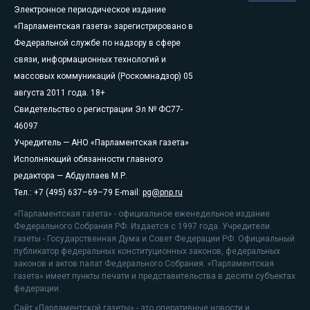
Электронное периодическое издание
«Парламентская газета» зарегистрировано в
Федеральной службе по надзору в сфере
связи, информационных технологий и
массовых коммуникаций (Роскомнадзор) 05
августа 2011 года. 18+
Свидетельство о регистрации Эл № ФС77-
46097
Учредитель — АНО «Парламентская газета»
Исполняющий обязанности главного
редактора — Абдуллаев М.Р.
Тел.: +7 (495) 637–69–79 E-mail:
pg@pnp.ru
«Парламентская газета» - официальное еженедельное издание
Федерального Собрания РФ. Издается с 1997 года. Учредители
газеты - Государственная Дума и Совет Федерации РФ. Официальный
публикатор федеральных конституционных законов, федеральных
законов и актов палат Федерального Собрания. «Парламентская
газета» имеет пункты печати и представительства в десяти субъектах
федерации.
Сайт «Парламентской газеты» - это оперативные новости и