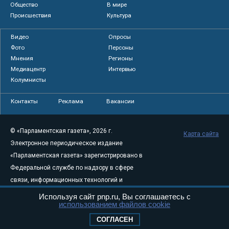
Общество
В мире
Происшествия
Культура
Видео
Опросы
Фото
Персоны
Мнения
Регионы
Медиацентр
Интервью
Колумнисты
Контакты
Реклама
Вакансии
© «Парламентская газета», 2026 г.
Карта сайта
Электронное периодическое издание
«Парламентская газета» зарегистрировано в
Федеральной службе по надзору в сфере
связи, информационных технологий и
массовых коммуникаций (Роскомнадзор) 05
Используя сайт pnp.ru, Вы соглашаетесь с
использованием файлов cookie
августа 2011 года. 18+
Свидетельство о регистрации Эл № ФС77-
СОГЛАСЕН