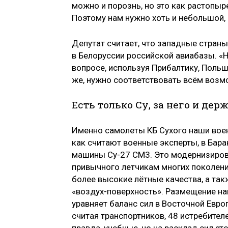
можно и порознь, но это как растопыр
Поэтому нам нужно хоть и небольшой, 
Депутат считает, что западные стран
в Белоруссии российской авиабазы. «Н
вопросе, используя Прибалтику, Поль
же, нужно соответствовать всём воз
Есть только Су, за него и дер
Именно самолеты КБ Сухого наши воен
как считают военные эксперты, в Бар
машины Су-27 СМ3. Это модернизиров
привычного летчикам многих поколени
более высокие лётные качества, а та
«воздух-поверхность». Размещение на
уравняет баланс сил в Восточной Евро
считая транспортников, 48 истребителе
правда, учебные, но на расклад сил эт