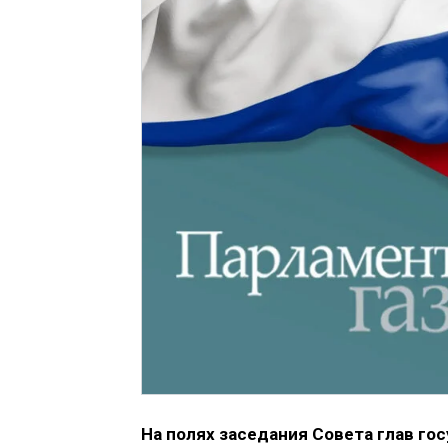
На полях заседания Совета глав го