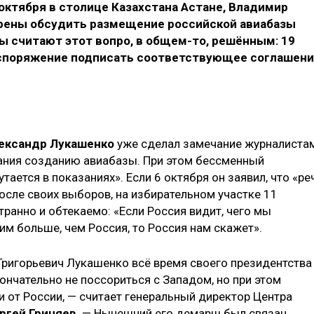
 октября в столице Казахстана Астане, Владимир
рены обсудить размещение российской авиабазы
ы считают этот вопро, в общем-то, решённым: 19
аспоряжение подписать соответствующее соглашен
ександр Лукашенко
уже сделал замечание журналистам
ания созданию авиабазы. При этом бессменный
утается в показаниях». Если 6 октября он заявил, что «ре
после своих выборов, на избирательном участке 11
транно и обтекаемо: «Если Россия видит, чего мы
дим больше, чем Россия, то Россия нам скажет».
 Григорьевич Лукашенко всё время своего президентства
кончательно не поссориться с Западом, но при этом
и от России, — считает генеральный директор Центра
ргей Гриняев
. — Нынешний его демарш был связан