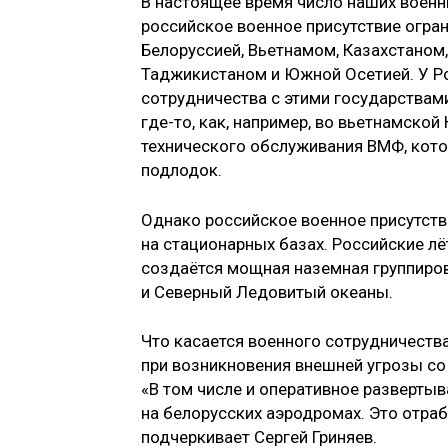
В настоящее время число наших военн
российское военное присутствие огра
Белоруссией, Вьетнамом, Казахстаном,
Таджикистаном и Южной Осетией. У Ро
сотрудничества с этими государствам
где-то, как, например, во вьетнамско
технического обслуживания ВМФ, кото
подлодок.
Однако российское военное присутств
на стационарных базах. Российские лё
создаётся мощная наземная группиров
и Северный Ледовитый океаны.
Что касается военного сотрудничества
при возникновения внешней угрозы со
«В том числе и оперативное разверты
на белорусских аэродромах. Это отраб
подчеркивает Сергей Гриняев.