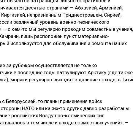
ых объектов за границей сильно сократилось и
ничивается десятью странами — Абхазией, Арменией,
 Киргизией, непризнанным Приднестровьем, Сирией,
ссии различный уровень военно-технического
и — с кем-то мы регулярно проводим совместные учения,
й Камрани, лишь расположен пункт материально-
рый используется для обслуживания и ремонта наших
ие за рубежом осуществляется не только
тчики в последние годы патрулируют Арктику (где также
ка), моряки регулярно выходят в дальние походы в Тихи
 с Белоруссией, то планы применения войск
 стороны НАТО или каких-то других давно разработаны.
вание российских Воздушно-космических сил
атывалось в том числе и в ходе совместных учений», —