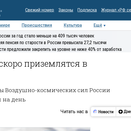
Свежий номер
Законы
Подписка
Журнал «РФ с
ия
и
 мире
Происшествия
Культура
Ещё
Медиацентр
Интервью
Колумнисты
Делова
оссии за год стало меньше на 409 тысяч человек
эксперт
яя пенсия по старости в России превысила 27,2 тысячи
сти предложили закрепить на уровне не ниже 40% от заработка
скоро приземлятся в
зы Воздушно-космических сил России
я на день
Читать нас в