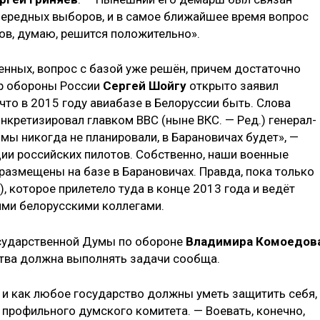
чередных выборов, и в самое ближайшее время вопрос
ов, думаю, решится положительно».
нных, вопрос с базой уже решён, причем достаточно
тр обороны России
Сергей Шойгу
открыто заявил
что в 2015 году авиабазе в Белоруссии быть. Слова
онкретизировал главком ВВС (ныне ВКС. — Ред.) генерал-
 мы никогда не планировали, в Барановичах будет», —
ции российских пилотов. Собственно, наши военные
 размещены на базе в Барановичах. Правда, пока только
, которое прилетело туда в конце 2013 года и ведёт
ими белорусскими коллегами.
сударственной Думы по обороне
Владимира Комоедов
ства должна выполнять задачи сообща.
 и как любое государство должны уметь защитить себя,
 профильного думского комитета. — Воевать, конечно,