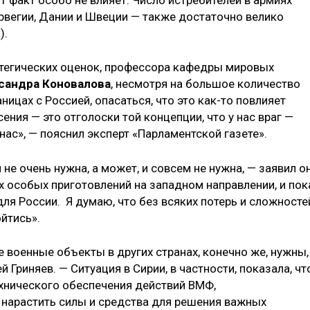
рвегии, Дании и Швеции — также достаточно велико
).
атегических оценок, профессора кафедры мировых
сандра Коновалова
, несмотря на большое количество
ицах с Россией, опасаться, что это как-то повлияет
сения — это отголоски той концепции, что у нас враг —
ас», — пояснил эксперт «Парламентской газете».
 не очень нужна, а может, и совсем не нужна, — заявил о
х особых приготовлений на западном направлении, и пок
для России. Я думаю, что без всяких потерь и сложносте
йтись».
е военные объекты в других странах, конечно же, нужны,
 Гриняев. — Ситуация в Сирии, в частности, показала, чт
ехнического обеспечения действий ВМФ,
нарастить силы и средства для решения важных