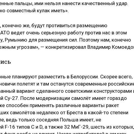
енные пальцы, ими нельзя нанести качественный удар.
но совместный кулак иметь».
ы, конечно же, будут противиться размещению
АТО ведет очень серьезную работу против нас в этом
шу, Румынию для размещения сил. Поэтому нам, конечно
можным угрозам», — конкретизировал Владимир Комоедо
жись
ные планируют разместить в Белоруссии. Скорее всего,
ановичи полетят и там останутся современные российски
анный вариант сделанного советскими конструкторами 
й Су-27. После модернизации самолёт имеет гораздо
кже способен применять различные варианты ракет
ших самолётов недалеко от Бреста в какой-то степени
пе, ведь только соседняя Польша имеет, не
й F-16 типов С и D, а также 32 МиГ-29, шесть из которых,
от факт особо не влияет. Число истребителей в армиях