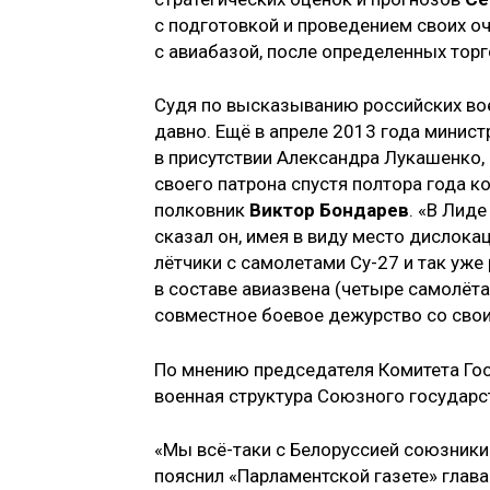
с подготовкой и проведением своих о
с авиабазой, после определенных торг
Судя по высказыванию российских вое
давно. Ещё в апреле 2013 года минис
в присутствии Александра Лукашенко, 
своего патрона спустя полтора года к
полковник
Виктор Бондарев
. «В Лиде
сказал он, имея в виду место дислока
лётчики с самолетами Су-27 и так уже
в составе авиазвена (четыре самолёта)
совместное боевое дежурство со сво
По мнению председателя Комитета Го
военная структура Союзного государ
«Мы всё-таки с Белоруссией союзники
пояснил «Парламентской газете» глава