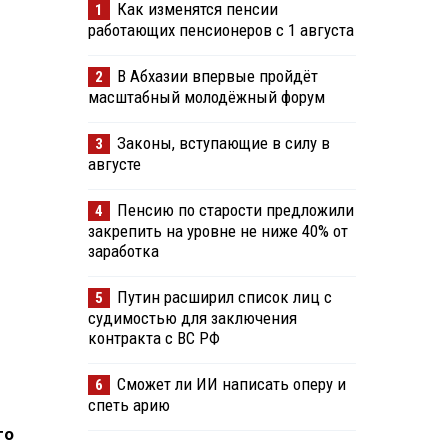
Как изменятся пенсии
1
работающих пенсионеров с 1 августа
В Абхазии впервые пройдёт
2
масштабный молодёжный форум
Законы, вступающие в силу в
3
августе
Пенсию по старости предложили
4
закрепить на уровне не ниже 40% от
заработка
Путин расширил список лиц с
5
судимостью для заключения
контракта с ВС РФ
Сможет ли ИИ написать оперу и
6
спеть арию
го