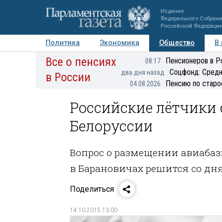
Издание
Федерального Собран
Российской Федераци
Политика
Экономика
Общество
В
Все о пенсиях
Фото
Авторы
Персоны
Мнения
Регионы
Пенсионеров в Р
08:17
Соцфонд: Средн
два дня назад
в России
Пенсию по старо
04.08.2026
Российские лётчики 
Белоруссии
Вопрос о размещении авиаба
в Барановичах решится со дн
Поделиться
14.10.2015 13:00