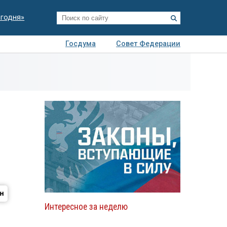
егодня»
Госдума
Совет Федерации
я
Авто
Недвижимость
Технологии
иза
Интересное за неделю