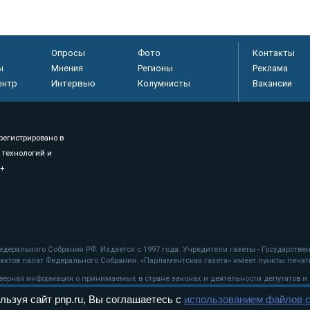
Опросы
Фото
Контакты
ы
Мнения
Регионы
Реклама
ентр
Интервью
Колумнисты
Вакансии
регистрировано в
 технологий и
8+
.
дерального Собрания РФ. Издается с 1997 года. Учредители газеты - Государств
ктов палат Федерального Собрания. «Парламентская газета» имеет пункты печати
оверная информация о принимаемых в стране законах и деятельности депутатов и
льзуя сайт pnp.ru, Вы соглашаетесь с
использованием файлов c
ехнологии