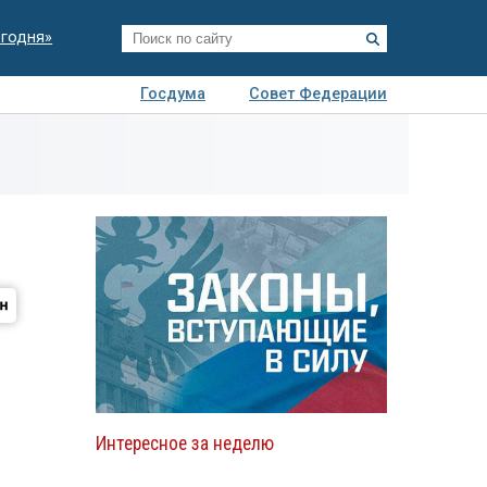
егодня»
Госдума
Совет Федерации
я
Авто
Недвижимость
Технологии
иза
Интересное за неделю