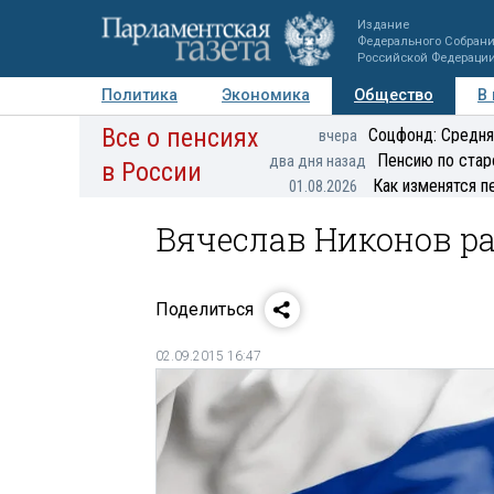
Издание
Федерального Собран
Российской Федераци
Политика
Экономика
Общество
В
Все о пенсиях
Фото
Авторы
Персоны
Мнения
Регионы
Соцфонд: Средня
вчера
Пенсию по стар
два дня назад
в России
Как изменятся п
01.08.2026
Вячеслав Никонов ра
Поделиться
02.09.2015 16:47