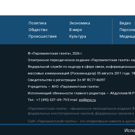
Политика
Экономика
Видео
Общество
В мире
Персон
Происшествия
Культура
Медиац
© «Парламентская газета», 2026 г.
Электронное периодическое издание «Парламентская газета» за
Федеральной службе по надзору в сфере связи, информационных
массовых коммуникаций (Роскомнадзор) 05 августа 2011 года. 1
Свидетельство о регистрации Эл № ФС77-46097
Учредитель — АНО «Парламентская газета»
Исполняющий обязанности главного редактора — Абдуллаев М.Р
Тел.: +7 (495) 637–69–79 E-mail:
pg@pnp.ru
«Парламентская газета» - официальное еженедельное издание Фе
федеральных конституционных законов, федеральных законов и а
Сайт «Парламентской газеты» - это оперативные новости и дост
«Парламентской газеты» активная ссылка на pnp.ru обязательна.
Испо
На информационном ресурсе применяются
рекомендательные т