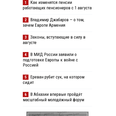
Как изменятся пенсии
1
работающих пенсионеров с 1 августа
Владимир Джабаров — о том,
2
зачем Европе Армения
Законы, вступающие в силу в
3
августе
В МИД России заявили о
4
подготовке Европы к войне с
Россией
Ереван рубит сук, на котором
5
сидит
В Абхазии впервые пройдёт
6
масштабный молодёжный форум