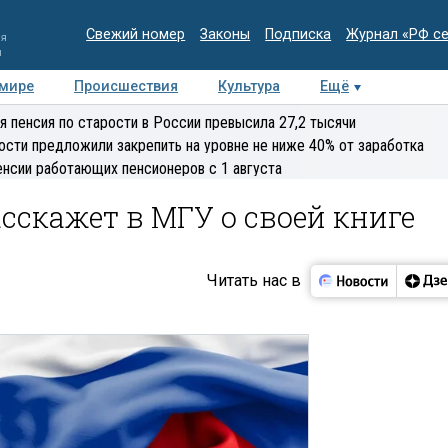
Свежий номер
Законы
Подписка
Журнал «РФ с
ия
и
 мире
Происшествия
Культура
Ещё
Медиацентр
Интервью
Колумнисты
Делова
я пенсия по старости в России превысила 27,2 тысячи
эксперт
ости предложили закрепить на уровне не ниже 40% от заработка
енсии работающих пенсионеров с 1 августа
сскажет в МГУ о своей книге
Читать нас в