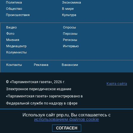
Политика
Экономика
Общество
В мире
Происшествия
Культура
Видео
Опросы
Фото
Персоны
Мнения
Регионы
Медиацентр
Интервью
Колумнисты
Контакты
Реклама
Вакансии
© «Парламентская газета», 2026 г.
Карта сайта
Электронное периодическое издание
«Парламентская газета» зарегистрировано в
Федеральной службе по надзору в сфере
связи, информационных технологий и
Используя сайт pnp.ru, Вы соглашаетесь с
массовых коммуникаций (Роскомнадзор) 05
использованием файлов cookie
августа 2011 года. 18+
СОГЛАСЕН
Свидетельство о регистрации Эл № ФС77-