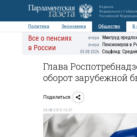
Издание
Федерального Собран
Российской Федераци
Политика
Экономика
Общество
В
Все о пенсиях
Фото
Авторы
Персоны
Мнения
Регионы
Минтруд предлож
вчера
Пенсионеров в Р
вчера
в России
Соцфонд: Средня
05.08.2026
Глава Роспотребнадзо
оборот зарубежной б
Поделиться
26.08.2015 15:37