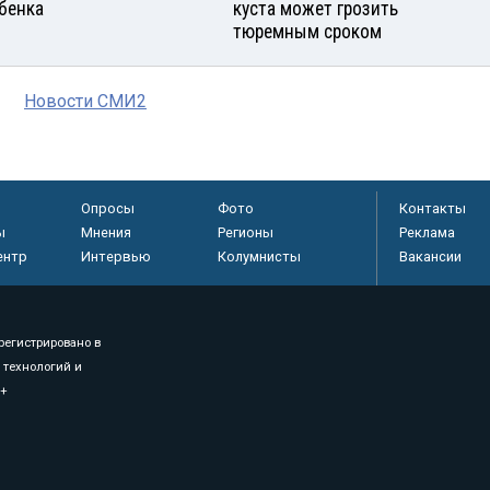
ебенка
куста может грозить
тюремным сроком
Новости СМИ2
Опросы
Фото
Контакты
ы
Мнения
Регионы
Реклама
ентр
Интервью
Колумнисты
Вакансии
регистрировано в
 технологий и
8+
.