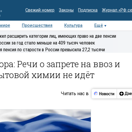
Свежий номер
Законы
Подписка
Журнал «РФ с
ия
и
 мире
Происшествия
Культура
Ещё
Медиацентр
Интервью
Колумнисты
Делова
ил расширить категории лиц, имеющих право на две пенсии
эксперт
оссии за год стало меньше на 409 тысяч человек
я пенсия по старости в России превысила 27,2 тысячи
ра: Речи о запрете на ввоз и
ытовой химии не идёт
Читать нас в