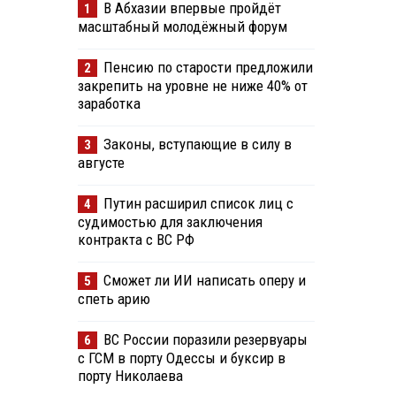
В Абхазии впервые пройдёт
1
масштабный молодёжный форум
Пенсию по старости предложили
2
закрепить на уровне не ниже 40% от
заработка
Законы, вступающие в силу в
3
августе
Путин расширил список лиц с
4
судимостью для заключения
контракта с ВС РФ
Сможет ли ИИ написать оперу и
5
спеть арию
ВС России поразили резервуары
6
й
с ГСМ в порту Одессы и буксир в
порту Николаева