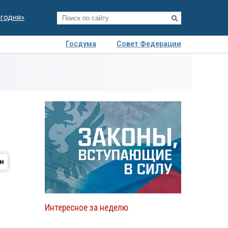
егодня»
Госдума
Совет Федерации
я
Авто
Недвижимость
Технологии
иза
Интересное за неделю