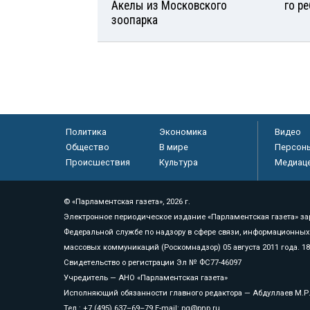
Акелы из Московского
го р
зоопарка
Политика
Экономика
Видео
Общество
В мире
Персон
Происшествия
Культура
Медиац
© «Парламентская газета», 2026 г.
Электронное периодическое издание «Парламентская газета» за
Федеральной службе по надзору в сфере связи, информационных
массовых коммуникаций (Роскомнадзор) 05 августа 2011 года. 1
Свидетельство о регистрации Эл № ФС77-46097
Учредитель — АНО «Парламентская газета»
Исполняющий обязанности главного редактора — Абдуллаев М.Р
Тел.: +7 (495) 637–69–79 E-mail:
pg@pnp.ru