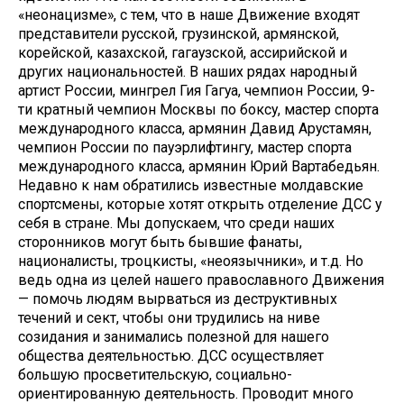
«неонацизме», с тем, что в наше Движение входят
представители русской, грузинской, армянской,
корейской, казахской, гагаузской, ассирийской и
других национальностей. В наших рядах народный
артист России, мингрел Гия Гагуа, чемпион России, 9-
ти кратный чемпион Москвы по боксу, мастер спорта
международного класса, армянин Давид Арустамян,
чемпион России по пауэрлифтингу, мастер спорта
международного класса, армянин Юрий Вартабедьян.
Недавно к нам обратились известные молдавские
спортсмены, которые хотят открыть отделение ДСС у
себя в стране. Мы допускаем, что среди наших
сторонников могут быть бывшие фанаты,
националисты, троцкисты, «неоязычники», и т.д. Но
ведь одна из целей нашего православного Движения
— помочь людям вырваться из деструктивных
течений и сект, чтобы они трудились на ниве
созидания и занимались полезной для нашего
общества деятельностью. ДСС осуществляет
большую просветительскую, социально-
ориентированную деятельность. Проводит много