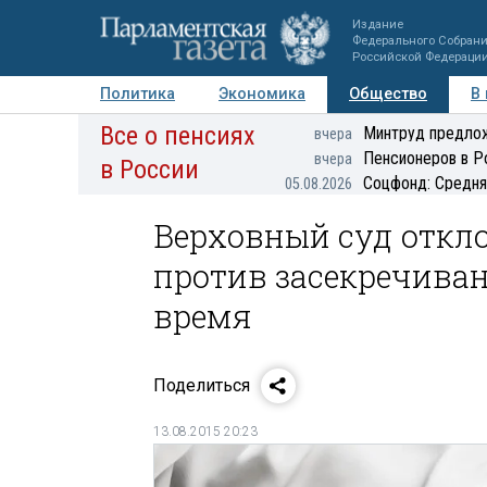
Издание
Федерального Собран
Российской Федераци
Политика
Экономика
Общество
В
Все о пенсиях
Фото
Авторы
Персоны
Мнения
Регионы
Минтруд предлож
вчера
Пенсионеров в Р
вчера
в России
Соцфонд: Средня
05.08.2026
Верховный суд откл
против засекречиван
время
Поделиться
13.08.2015 20:23