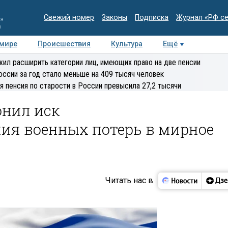
Свежий номер
Законы
Подписка
Журнал «РФ с
ия
и
 мире
Происшествия
Культура
Ещё
Медиацентр
Интервью
Колумнисты
Делова
ил расширить категории лиц, имеющих право на две пенсии
эксперт
оссии за год стало меньше на 409 тысяч человек
я пенсия по старости в России превысила 27,2 тысячи
онил иск
ия военных потерь в мирное
Читать нас в