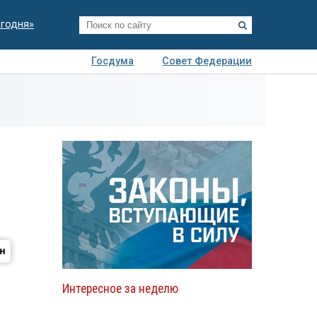
егодня»
Госдума
Совет Федерации
я
Авто
Недвижимость
Технологии
иза
Интересное за неделю