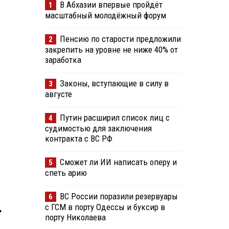
В Абхазии впервые пройдёт
1
масштабный молодёжный форум
Пенсию по старости предложили
2
закрепить на уровне не ниже 40% от
заработка
Законы, вступающие в силу в
3
августе
Путин расширил список лиц с
4
судимостью для заключения
контракта с ВС РФ
Сможет ли ИИ написать оперу и
5
спеть арию
ВС России поразили резервуары
6
с ГСМ в порту Одессы и буксир в
,
порту Николаева