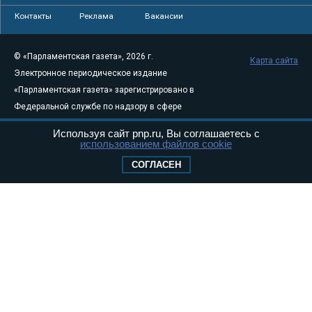
Контакты
Реклама
Вакансии
© «Парламентская газета», 2026 г.
Карта сайта
Электронное периодическое издание
«Парламентская газета» зарегистрировано в
Федеральной службе по надзору в сфере
связи, информационных технологий и
Используя сайт pnp.ru, Вы соглашаетесь с
массовых коммуникаций (Роскомнадзор) 05
использованием файлов cookie
августа 2011 года. 18+
СОГЛАСЕН
Свидетельство о регистрации Эл № ФС77-
46097
Учредитель — АНО «Парламентская газета»
Исполняющий обязанности главного
редактора — Абдуллаев М.Р.
Тел.: +7 (495) 637–69–79 E-mail:
pg@pnp.ru
«Парламентская газета» - официальное еженедельное издание
Федерального Собрания РФ. Издается с 1997 года. Учредители
газеты - Государственная Дума и Совет Федерации РФ. Официальный