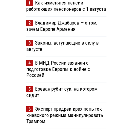
Как изменятся пенсии
1
работающих пенсионеров с 1 августа
Владимир Джабаров — о том,
2
зачем Европе Армения
Законы, вступающие в силу в
3
августе
В МИД России заявили о
4
подготовке Европы к войне с
Россией
Ереван рубит сук, на котором
5
сидит
Эксперт предрек крах попыток
6
киевского режима манипулировать
Трампом