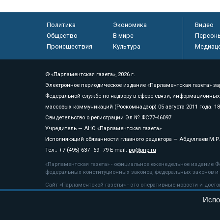
Политика
Экономика
Видео
Общество
В мире
Персон
Происшествия
Культура
Медиац
© «Парламентская газета», 2026 г.
Электронное периодическое издание «Парламентская газета» за
Федеральной службе по надзору в сфере связи, информационных
массовых коммуникаций (Роскомнадзор) 05 августа 2011 года. 1
Свидетельство о регистрации Эл № ФС77-46097
Учредитель — АНО «Парламентская газета»
Исполняющий обязанности главного редактора — Абдуллаев М.Р
Тел.: +7 (495) 637–69–79 E-mail:
pg@pnp.ru
«Парламентская газета» - официальное еженедельное издание Фе
федеральных конституционных законов, федеральных законов и а
Сайт «Парламентской газеты» - это оперативные новости и дост
«Парламентской газеты» активная ссылка на pnp.ru обязательна.
Испо
На информационном ресурсе применяются
рекомендательные т
Положение о защите персональных данных