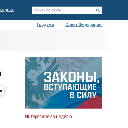
егодня»
Госдума
Совет Федерации
я
Авто
Недвижимость
Технологии
иза
а
Интересное за неделю