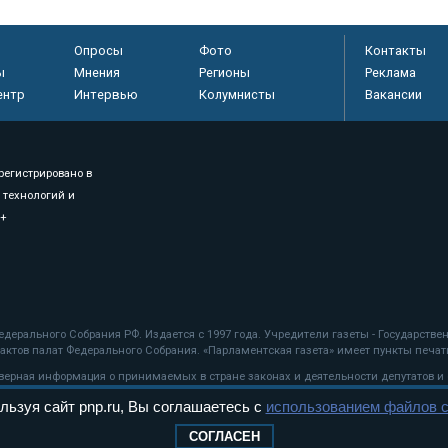
Опросы
Фото
Контакты
ы
Мнения
Регионы
Реклама
ентр
Интервью
Колумнисты
Вакансии
регистрировано в
 технологий и
8+
.
дерального Собрания РФ. Издается с 1997 года. Учредители газеты - Государств
ктов палат Федерального Собрания. «Парламентская газета» имеет пункты печати
оверная информация о принимаемых в стране законах и деятельности депутатов и
льзуя сайт pnp.ru, Вы соглашаетесь с
использованием файлов c
ехнологии
СОГЛАСЕН