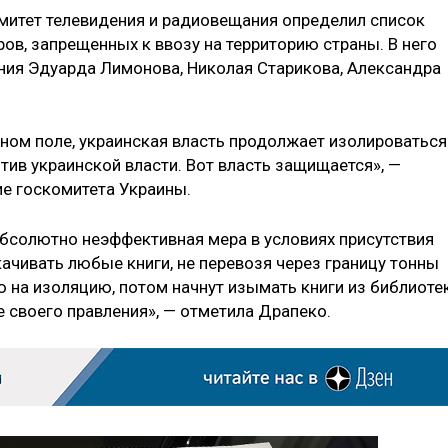
митет телевидения и радиовещания определил список
ров, запрещенных к ввозу на территорию страны. В него
ения Эдуарда Лимонова, Николая Старикова, Александра
ом поле, украинская власть продолжает изолироваться
отив украинской власти. Вот власть защищается», —
е госкомитета Украины.
абсолютно неэффективная мера в условиях присутствия
ачивать любые книги, не перевозя через границу тонны
 на изоляцию, потом начнут изымать книги из библиоте
ле своего правления», — отметила Драпеко.