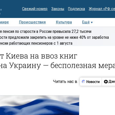
Свежий номер
Законы
Подписка
Журнал «РФ с
ия
и
 мире
Происшествия
Культура
Ещё
Медиацентр
Интервью
Колумнисты
Делова
я пенсия по старости в России превысила 27,2 тысячи
эксперт
ости предложили закрепить на уровне не ниже 40% от заработка
енсии работающих пенсионеров с 1 августа
т Киева на ввоз книг
на Украину — бесполезная мер
Читать нас в