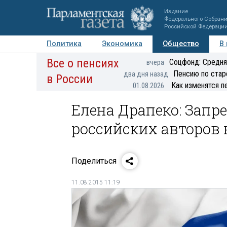
Издание
Федерального Собран
Российской Федераци
Политика
Экономика
Общество
В
Все о пенсиях
Фото
Авторы
Персоны
Мнения
Регионы
Соцфонд: Средня
вчера
Пенсию по стар
два дня назад
в России
Как изменятся п
01.08.2026
Елена Драпеко: Запре
российских авторов 
Поделиться
11.08.2015 11:19