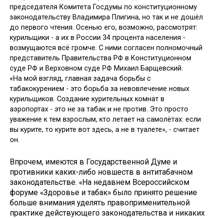
председателя Комитета Госдумы по конституционному
законодательству Владимира Плигина, но так и не дошёл
до первого чтения. Осенью его, возможно, рассмотрят:
курильщики - а их в России 34 процента населения -
возмущаются всё громче. С ними согласен полномочный
представитель Правительства РФ в Конституционном
суде РФ и Верховном суде РФ Михаил Барщевский.
«На мой взгляд, главная задача борьбы с
табакокурением - это борьба за невовлечение новых
курильщиков. Создание курительных комнат в
аэропортах - это не за табак и не против. Это просто
уважение к тем взрослым, кто летает на самолётах: если
вы курите, то курите вот здесь, а не в туалете», - считает
он.
Впрочем, имеются в Государственной Думе и
противники каких-либо новшеств в антитабачном
законодательстве. «На недавнем Всероссийском
форуме «Здоровье и табак» было принято решение
больше внимания уделять правоприменительной
практике действующего законодательства и никаких