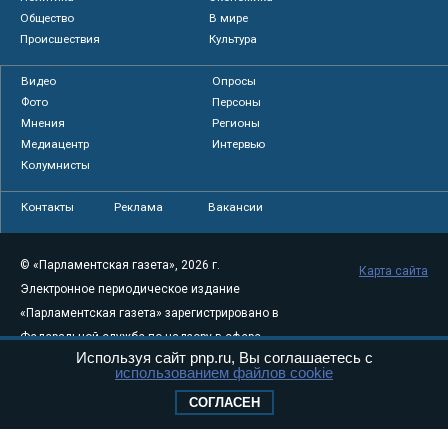
Общество
В мире
Происшествия
Культура
Видео
Опросы
Фото
Персоны
Мнения
Регионы
Медиацентр
Интервью
Колумнисты
Контакты
Реклама
Вакансии
© «Парламентская газета», 2026 г.
Карта сайта
Электронное периодическое издание
«Парламентская газета» зарегистрировано в
Федеральной службе по надзору в сфере
Используя сайт pnp.ru, Вы соглашаетесь с
связи, информационных технологий и
использованием файлов cookie
массовых коммуникаций (Роскомнадзор) 05
СОГЛАСЕН
августа 2011 года. 18+
Свидетельство о регистрации Эл № ФС77-