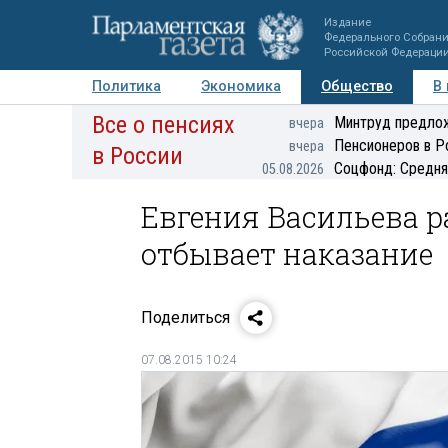
Издание
Федерального Собран
Российской Федераци
Политика
Экономика
Общество
В
Все о пенсиях
Фото
Авторы
Персоны
Мнения
Регионы
Минтруд предлож
вчера
Пенсионеров в Р
вчера
в России
Соцфонд: Средня
05.08.2026
Евгения Васильева р
отбывает наказание
Поделиться
07.08.2015 10:24