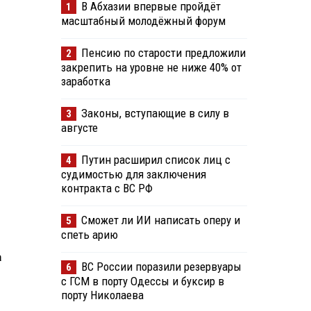
В Абхазии впервые пройдёт
1
масштабный молодёжный форум
Пенсию по старости предложили
2
закрепить на уровне не ниже 40% от
заработка
Законы, вступающие в силу в
3
августе
Путин расширил список лиц с
4
судимостью для заключения
контракта с ВС РФ
Сможет ли ИИ написать оперу и
5
спеть арию
а
ВС России поразили резервуары
6
с ГСМ в порту Одессы и буксир в
порту Николаева