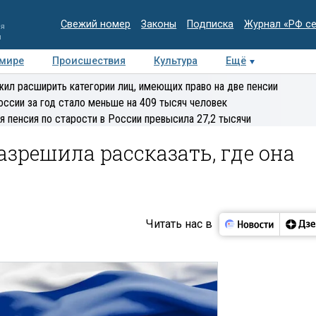
Свежий номер
Законы
Подписка
Журнал «РФ с
ия
и
 мире
Происшествия
Культура
Ещё
Медиацентр
Интервью
Колумнисты
Делова
ил расширить категории лиц, имеющих право на две пенсии
эксперт
оссии за год стало меньше на 409 тысяч человек
я пенсия по старости в России превысила 27,2 тысячи
азрешила рассказать, где она
Читать нас в