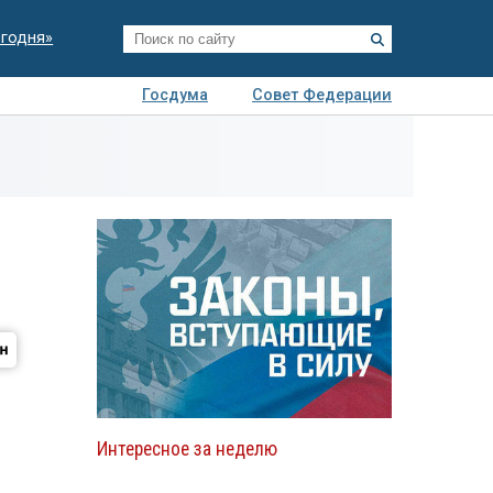
егодня»
Госдума
Совет Федерации
я
Авто
Недвижимость
Технологии
иза
Интересное за неделю