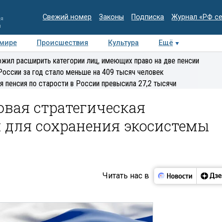
Свежий номер
Законы
Подписка
Журнал «РФ с
ия
и
 мире
Происшествия
Культура
Ещё
Медиацентр
Интервью
Колумнисты
Делова
жил расширить категории лиц, имеющих право на две пенсии
эксперт
России за год стало меньше на 409 тысяч человек
я пенсия по старости в России превысила 27,2 тысячи
овая стратегическая
 для сохранения экосистемы
Читать нас в