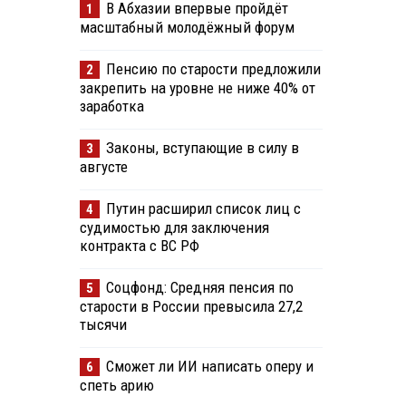
В Абхазии впервые пройдёт
1
масштабный молодёжный форум
Пенсию по старости предложили
2
закрепить на уровне не ниже 40% от
заработка
Законы, вступающие в силу в
3
августе
Путин расширил список лиц с
4
судимостью для заключения
контракта с ВС РФ
Соцфонд: Средняя пенсия по
5
старости в России превысила 27,2
тысячи
Сможет ли ИИ написать оперу и
6
спеть арию