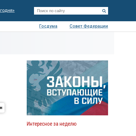
егодня»
Госдума
Совет Федерации
я
Авто
Недвижимость
Технологии
иза
Интересное за неделю