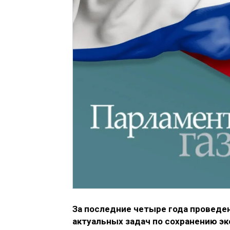
За последние четыре года проведе
актуальных задач по сохранению эк