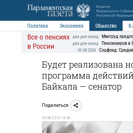
Издание
Федерального Собран
Российской Федераци
Политика
Экономика
Общество
В
Все о пенсиях
Фото
Авторы
Персоны
Мнения
Регионы
Минтруд предло
два дня назад
Пенсионеров в 
два дня назад
в России
Соцфонд: Средня
05.08.2026
Будет реализована н
программа действий
Байкала — сенатор
Поделиться
03.08.2015 14:36