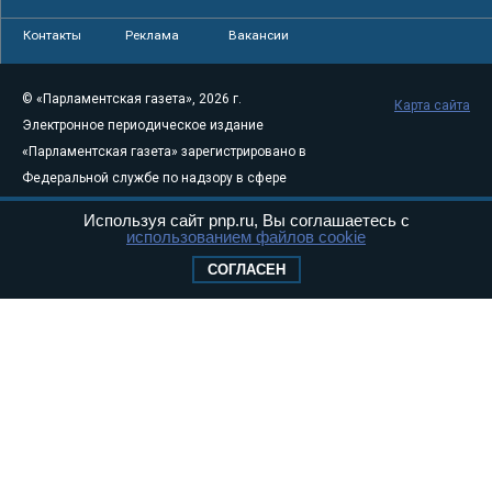
Контакты
Реклама
Вакансии
© «Парламентская газета», 2026 г.
Карта сайта
Электронное периодическое издание
«Парламентская газета» зарегистрировано в
Федеральной службе по надзору в сфере
связи, информационных технологий и
Используя сайт pnp.ru, Вы соглашаетесь с
массовых коммуникаций (Роскомнадзор) 05
использованием файлов cookie
августа 2011 года. 18+
СОГЛАСЕН
Свидетельство о регистрации Эл № ФС77-
46097
Учредитель — АНО «Парламентская газета»
Исполняющий обязанности главного
редактора — Абдуллаев М.Р.
Тел.: +7 (495) 637–69–79 E-mail:
pg@pnp.ru
«Парламентская газета» - официальное еженедельное издание
Федерального Собрания РФ. Издается с 1997 года. Учредители
газеты - Государственная Дума и Совет Федерации РФ. Официальный