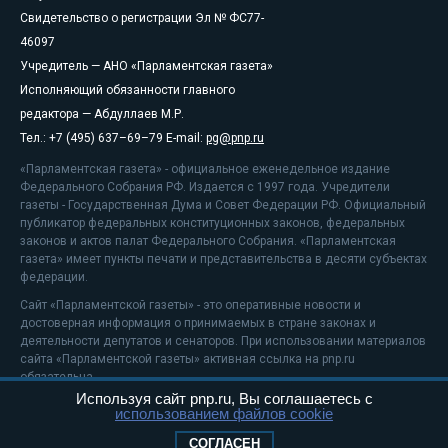
Свидетельство о регистрации Эл № ФС77-
46097
Учредитель — АНО «Парламентская газета»
Исполняющий обязанности главного
редактора — Абдуллаев М.Р.
Тел.: +7 (495) 637–69–79 E-mail:
pg@pnp.ru
«Парламентская газета» - официальное еженедельное издание
Федерального Собрания РФ. Издается с 1997 года. Учредители
газеты - Государственная Дума и Совет Федерации РФ. Официальный
публикатор федеральных конституционных законов, федеральных
законов и актов палат Федерального Собрания. «Парламентская
газета» имеет пункты печати и представительства в десяти субъектах
федерации.
Сайт «Парламентской газеты» - это оперативные новости и
достоверная информация о принимаемых в стране законах и
деятельности депутатов и сенаторов. При использовании материалов
сайта «Парламентской газеты» активная ссылка на pnp.ru
обязательна.
Используя сайт pnp.ru, Вы соглашаетесь с
На информационном ресурсе применяются
рекомендательные
использованием файлов cookie
технологии
Положение о защите персональных данных
СОГЛАСЕН