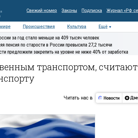
Свежий номер
Законы
Подписка
Журнал «РФ с
ия
и
 мире
Происшествия
Культура
Ещё
Медиацентр
Интервью
Колумнисты
Делова
оссии за год стало меньше на 409 тысяч человек
эксперт
яя пенсия по старости в России превысила 27,2 тысячи
сти предложили закрепить на уровне не ниже 40% от заработка
твенным транспортом, считают
анспорту
Читать нас в