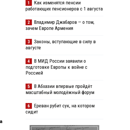
Как изменятся пенсии
1
работающих пенсионеров с 1 августа
Владимир Джабаров — о том,
2
зачем Европе Армения
Законы, вступающие в силу в
3
августе
В МИД России заявили о
4
подготовке Европы к войне с
Россией
В Абхазии впервые пройдёт
5
масштабный молодёжный форум
Ереван рубит сук, на котором
6
сидит
а