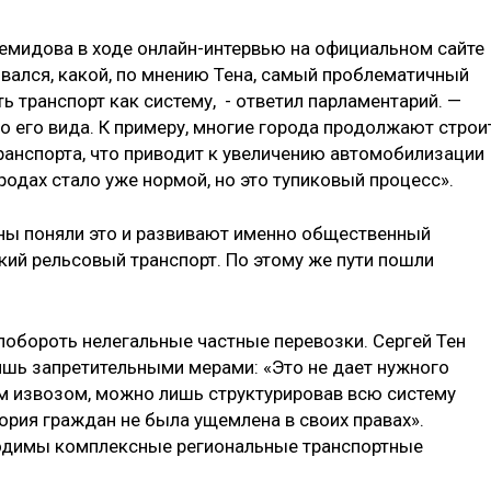
емидова в ходе онлайн-интервью на официальном сайте
овался, какой, по мнению Тена, самый проблематичный
 транспорт как систему, - ответил парламентарий. —
о его вида. К примеру, многие города продолжают строи
ранспорта, что приводит к увеличению автомобилизации
одах стало уже нормой, но это тупиковый процесс».
раны поняли это и развивают именно общественный
гкий рельсовый транспорт. По этому же пути пошли
 побороть нелегальные частные перевозки. Сергей Тен
лишь запретительными мерами: «Это не дает нужного
ым извозом, можно лишь структурировав всю систему
гория граждан не была ущемлена в своих правах».
бходимы комплексные региональные транспортные