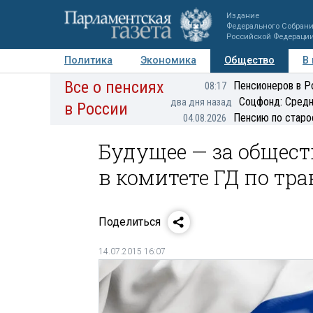
Издание
Федерального Собран
Российской Федераци
Политика
Экономика
Общество
В
Все о пенсиях
Фото
Авторы
Персоны
Мнения
Регионы
Пенсионеров в Р
08:17
Соцфонд: Средн
два дня назад
в России
Пенсию по старо
04.08.2026
Будущее — за общес
в комитете ГД по тр
Поделиться
14.07.2015 16:07