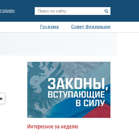
егодня»
Госдума
Совет Федерации
я
Авто
Недвижимость
Технологии
иза
Интересное за неделю