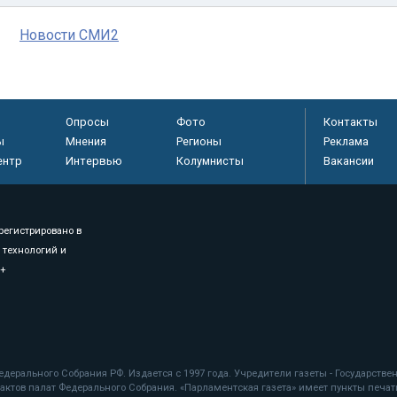
Новости СМИ2
Опросы
Фото
Контакты
ы
Мнения
Регионы
Реклама
ентр
Интервью
Колумнисты
Вакансии
регистрировано в
 технологий и
8+
.
дерального Собрания РФ. Издается с 1997 года. Учредители газеты - Государств
ктов палат Федерального Собрания. «Парламентская газета» имеет пункты печати