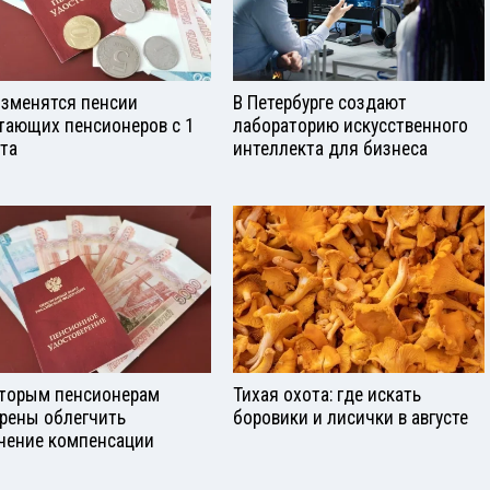
изменятся пенсии
В Петербурге создают
тающих пенсионеров с 1
лабораторию искусственного
ста
интеллекта для бизнеса
торым пенсионерам
Тихая охота: где искать
рены облегчить
боровики и лисички в августе
чение компенсации