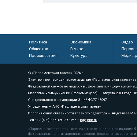
Политика
Экономика
Видео
Общество
В мире
Персон
Происшествия
Культура
Медиац
© «Парламентская газета», 2026 г.
Электронное периодическое издание «Парламентская газета» за
Федеральной службе по надзору в сфере связи, информационных
массовых коммуникаций (Роскомнадзор) 05 августа 2011 года. 1
Свидетельство о регистрации Эл № ФС77-46097
Учредитель — АНО «Парламентская газета»
Исполняющий обязанности главного редактора — Абдуллаев М.Р
Тел.: +7 (495) 637–69–79 E-mail:
pg@pnp.ru
«Парламентская газета» - официальное еженедельное издание Фе
федеральных конституционных законов, федеральных законов и а