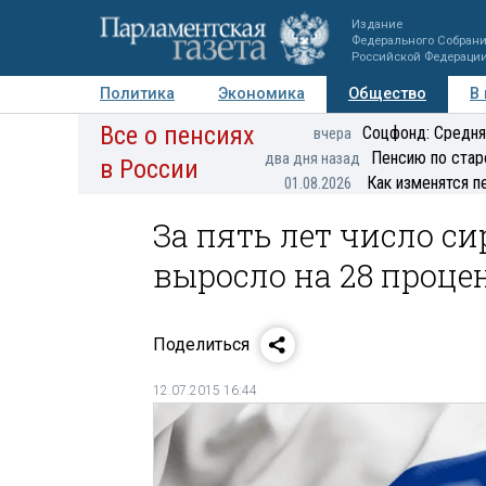
Издание
Федерального Собран
Российской Федераци
Политика
Экономика
Общество
В
Все о пенсиях
Фото
Авторы
Персоны
Мнения
Регионы
Соцфонд: Средня
вчера
Пенсию по стар
два дня назад
в России
Как изменятся п
01.08.2026
За пять лет число си
выросло на 28 проце
Поделиться
12.07.2015 16:44