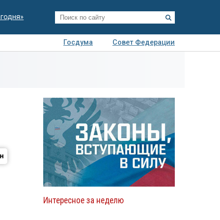
егодня»
Госдума
Совет Федерации
я
Авто
Недвижимость
Технологии
иза
Интересное за неделю