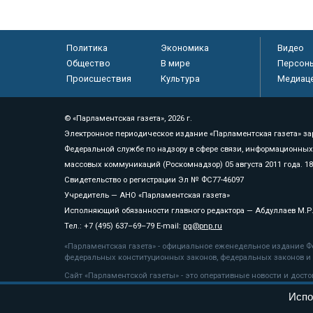
Политика
Экономика
Видео
Общество
В мире
Персон
Происшествия
Культура
Медиац
© «Парламентская газета», 2026 г.
Электронное периодическое издание «Парламентская газета» за
Федеральной службе по надзору в сфере связи, информационных
массовых коммуникаций (Роскомнадзор) 05 августа 2011 года. 1
Свидетельство о регистрации Эл № ФС77-46097
Учредитель — АНО «Парламентская газета»
Исполняющий обязанности главного редактора — Абдуллаев М.Р
Тел.: +7 (495) 637–69–79 E-mail:
pg@pnp.ru
«Парламентская газета» - официальное еженедельное издание Фе
федеральных конституционных законов, федеральных законов и а
Сайт «Парламентской газеты» - это оперативные новости и дост
«Парламентской газеты» активная ссылка на pnp.ru обязательна.
Испо
На информационном ресурсе применяются
рекомендательные т