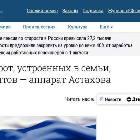
Свежий номер
Законы
Подписка
Журнал «РФ с
ия
и
 мире
Происшествия
Культура
Ещё
Медиацентр
Интервью
Колумнисты
Делова
я пенсия по старости в России превысила 27,2 тысячи
эксперт
ости предложили закрепить на уровне не ниже 40% от заработка
енсии работающих пенсионеров с 1 августа
рот, устроенных в семьи,
нтов — аппарат Астахова
Читать нас в