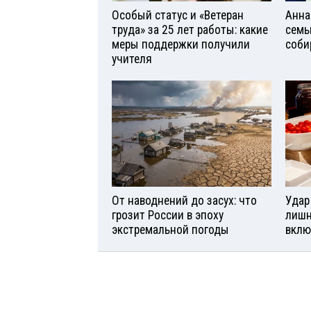
Особый статус и «Ветеран
Анна
труда» за 25 лет работы: какие
семь
меры поддержки получили
соби
учителя
От наводнений до засух: что
Удар
грозит России в эпоху
лишн
экстремальной погоды
вклю