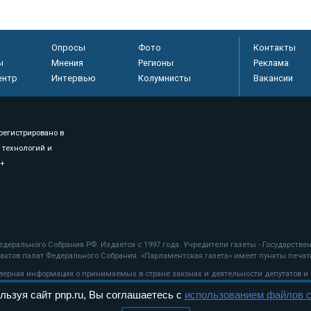
Опросы
Фото
Контакты
ы
Мнения
Регионы
Реклама
ентр
Интервью
Колумнисты
Вакансии
регистрировано в
 технологий и
8+
.
дерального Собрания РФ. Издается с 1997 года. Учредители газеты - Государств
ктов палат Федерального Собрания. «Парламентская газета» имеет пункты печати
оверная информация о принимаемых в стране законах и деятельности депутатов и
льзуя сайт pnp.ru, Вы соглашаетесь с
использованием файлов c
ехнологии