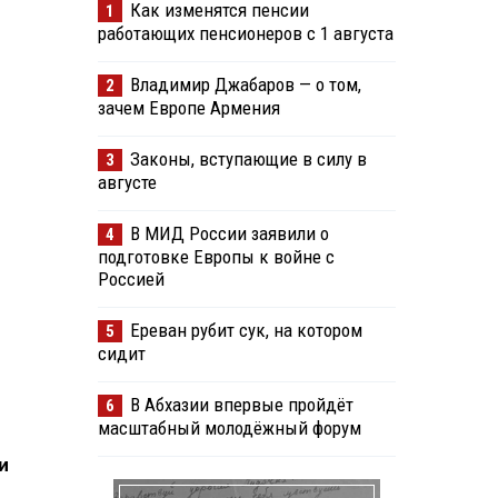
Как изменятся пенсии
1
работающих пенсионеров с 1 августа
Владимир Джабаров — о том,
2
зачем Европе Армения
Законы, вступающие в силу в
3
августе
В МИД России заявили о
4
подготовке Европы к войне с
Россией
Ереван рубит сук, на котором
5
сидит
В Абхазии впервые пройдёт
6
масштабный молодёжный форум
и