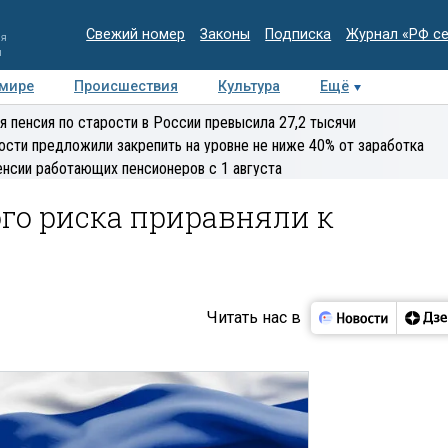
Свежий номер
Законы
Подписка
Журнал «РФ с
ия
и
 мире
Происшествия
Культура
Ещё
Медиацентр
Интервью
Колумнисты
Делова
я пенсия по старости в России превысила 27,2 тысячи
эксперт
ости предложили закрепить на уровне не ниже 40% от заработка
енсии работающих пенсионеров с 1 августа
го риска приравняли к
Читать нас в