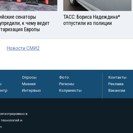
ийские сенаторы
ТАСС: Бориса Надеждина*
упредили, к чему ведет
отпустили из полиции
таризация Европы
Новости СМИ2
Опросы
Фото
Контакты
ы
Мнения
Регионы
Реклама
ентр
Интервью
Колумнисты
Вакансии
регистрировано в
 технологий и
8+