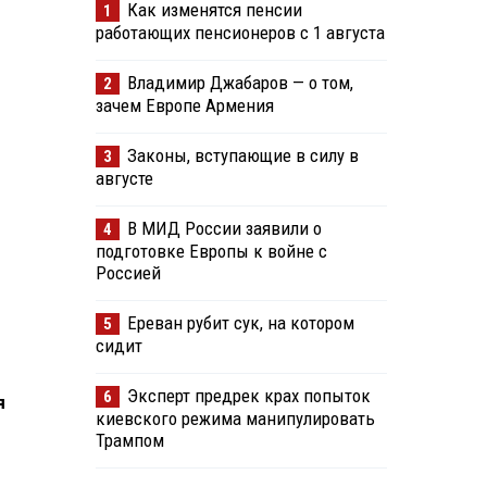
Как изменятся пенсии
1
работающих пенсионеров с 1 августа
Владимир Джабаров — о том,
2
зачем Европе Армения
Законы, вступающие в силу в
3
августе
В МИД России заявили о
4
подготовке Европы к войне с
Россией
Ереван рубит сук, на котором
5
сидит
Эксперт предрек крах попыток
6
я
киевского режима манипулировать
Трампом