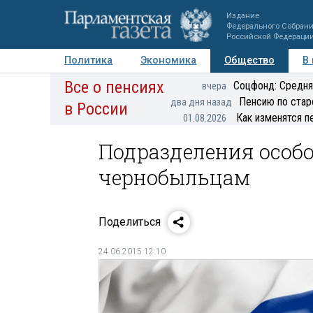
Издание
Федерального Собран
Российской Федераци
Политика
Экономика
Общество
В
Все о пенсиях
Фото
Авторы
Персоны
Мнения
Регионы
Соцфонд: Средня
вчера
Пенсию по стар
два дня назад
в России
Как изменятся п
01.08.2026
Подразделения особо
чернобыльцам
Поделиться
24.06.2015 12:10