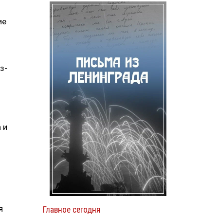
ие
з-
 и
я
Главное сегодня