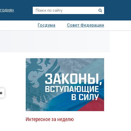
егодня»
Госдума
Совет Федерации
я
Авто
Недвижимость
Технологии
иза
Интересное за неделю