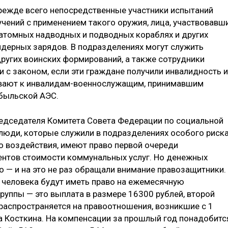
режде всего непосредственные участники испытаний
учений с применением такого оружия, лица, участвовавш
 атомных надводных и подводных кораблях и других
ядерных зарядов. В подразделениях могут служить
угих воинских формирований, а также сотрудники
и с законом, если эти граждане получили инвалидность и
нивают к инвалидам-военнослужащим, принимавшим
обыльской АЭС.
редседателя Комитета Совета Федерации по социальной
 люди, которые служили в подразделениях особого риска
о воздействия, имеют право первой очереди
центов стоимости коммунальных услуг. Но денежных
о — и на это не раз обращали внимание правозащитники.
4 человека будут иметь право на ежемесячную
руппы — это выплата в размере 16300 рублей, второй
 распространяется на правоотношения, возникшие с 1
 Косткина. На компенсации за прошлый год понадобитс