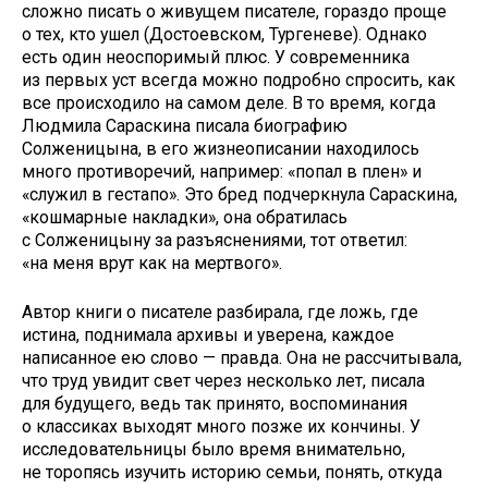
сложно писать о живущем писателе, гораздо проще
о тех, кто ушел (Достоевском, Тургеневе). Однако
есть один неоспоримый плюс. У современника
из первых уст всегда можно подробно спросить, как
все происходило на самом деле. В то время, когда
Людмила Сараскина писала биографию
Солженицына, в его жизнеописании находилось
много противоречий, например: «попал в плен» и
«служил в гестапо». Это бред подчеркнула Сараскина,
«кошмарные накладки», она обратилась
с Солженицыну за разъяснениями, тот ответил:
«на меня врут как на мертвого».
Автор книги о писателе разбирала, где ложь, где
истина, поднимала архивы и уверена, каждое
написанное ею слово — правда. Она не рассчитывала,
что труд увидит свет через несколько лет, писала
для будущего, ведь так принято, воспоминания
о классиках выходят много позже их кончины. У
исследовательницы было время внимательно,
не торопясь изучить историю семьи, понять, откуда