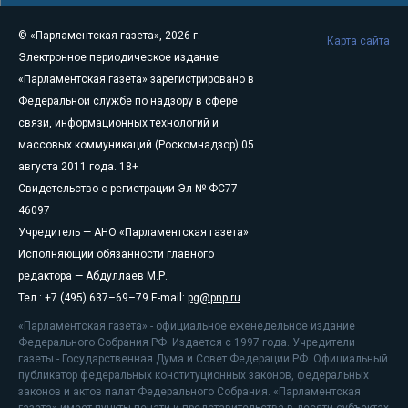
© «Парламентская газета», 2026 г.
Карта сайта
Электронное периодическое издание
«Парламентская газета» зарегистрировано в
Федеральной службе по надзору в сфере
связи, информационных технологий и
массовых коммуникаций (Роскомнадзор) 05
августа 2011 года. 18+
Свидетельство о регистрации Эл № ФС77-
46097
Учредитель — АНО «Парламентская газета»
Исполняющий обязанности главного
редактора — Абдуллаев М.Р.
Тел.: +7 (495) 637–69–79 E-mail:
pg@pnp.ru
«Парламентская газета» - официальное еженедельное издание
Федерального Собрания РФ. Издается с 1997 года. Учредители
газеты - Государственная Дума и Совет Федерации РФ. Официальный
публикатор федеральных конституционных законов, федеральных
законов и актов палат Федерального Собрания. «Парламентская
газета» имеет пункты печати и представительства в десяти субъектах