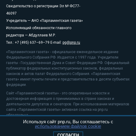
Свидетельство о регистрации Эл № ФС77-
46097
Учредитель — АНО «Парламентская газета»
Исполняющий обязанности главного
редактора — Абдуллаев М.Р.
Тел.: +7 (495) 637–69–79 E-mail:
pg@pnp.ru
«Парламентская газета» - официальное еженедельное издание
Федерального Собрания РФ. Издается с 1997 года. Учредители
газеты - Государственная Дума и Совет Федерации РФ. Официальный
публикатор федеральных конституционных законов, федеральных
законов и актов палат Федерального Собрания. «Парламентская
газета» имеет пункты печати и представительства в десяти субъектах
федерации.
Сайт «Парламентской газеты» - это оперативные новости и
достоверная информация о принимаемых в стране законах и
деятельности депутатов и сенаторов. При использовании материалов
сайта «Парламентской газеты» активная ссылка на pnp.ru
обязательна.
Используя сайт pnp.ru, Вы соглашаетесь с
На информационном ресурсе применяются
рекомендательные
использованием файлов cookie
технологии
Положение о защите персональных данных
СОГЛАСЕН