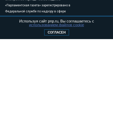
«Парламентская газета» зарегистрировано в
Федеральной службе по надзору в сфере
связи, информационных технологий и
Используя сайт pnp.ru, Вы соглашаетесь с
массовых коммуникаций (Роскомнадзор) 05
использованием файлов cookie
августа 2011 года. 18+
СОГЛАСЕН
Свидетельство о регистрации Эл № ФС77-
46097
Учредитель — АНО «Парламентская газета»
Исполняющий обязанности главного
редактора — Абдуллаев М.Р.
Тел.: +7 (495) 637–69–79 E-mail:
pg@pnp.ru
«Парламентская газета» - официальное еженедельное издание
Федерального Собрания РФ. Издается с 1997 года. Учредители
газеты - Государственная Дума и Совет Федерации РФ. Официальный
публикатор федеральных конституционных законов, федеральных
законов и актов палат Федерального Собрания. «Парламентская
газета» имеет пункты печати и представительства в десяти субъектах
федерации.
Сайт «Парламентской газеты» - это оперативные новости и
достоверная информация о принимаемых в стране законах и