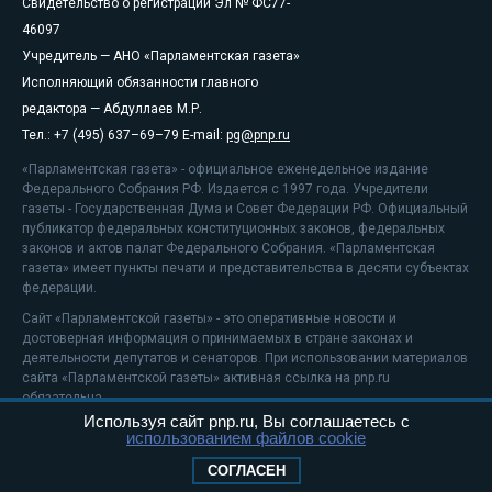
Свидетельство о регистрации Эл № ФС77-
46097
Учредитель — АНО «Парламентская газета»
Исполняющий обязанности главного
редактора — Абдуллаев М.Р.
Тел.: +7 (495) 637–69–79 E-mail:
pg@pnp.ru
«Парламентская газета» - официальное еженедельное издание
Федерального Собрания РФ. Издается с 1997 года. Учредители
газеты - Государственная Дума и Совет Федерации РФ. Официальный
публикатор федеральных конституционных законов, федеральных
законов и актов палат Федерального Собрания. «Парламентская
газета» имеет пункты печати и представительства в десяти субъектах
федерации.
Сайт «Парламентской газеты» - это оперативные новости и
достоверная информация о принимаемых в стране законах и
деятельности депутатов и сенаторов. При использовании материалов
сайта «Парламентской газеты» активная ссылка на pnp.ru
обязательна.
Используя сайт pnp.ru, Вы соглашаетесь с
На информационном ресурсе применяются
рекомендательные
использованием файлов cookie
технологии
Положение о защите персональных данных
СОГЛАСЕН