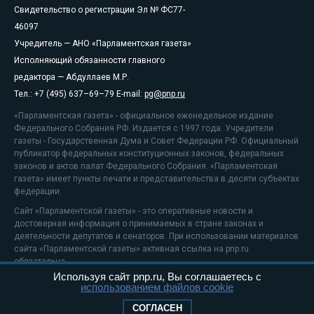
Свидетельство о регистрации Эл № ФС77-
46097
Учредитель — АНО «Парламентская газета»
Исполняющий обязанности главного
редактора — Абдуллаев М.Р.
Тел.: +7 (495) 637–69–79 E-mail:
pg@pnp.ru
«Парламентская газета» - официальное еженедельное издание
Федерального Собрания РФ. Издается с 1997 года. Учредители
газеты - Государственная Дума и Совет Федерации РФ. Официальный
публикатор федеральных конституционных законов, федеральных
законов и актов палат Федерального Собрания. «Парламентская
газета» имеет пункты печати и представительства в десяти субъектах
федерации.
Сайт «Парламентской газеты» - это оперативные новости и
достоверная информация о принимаемых в стране законах и
деятельности депутатов и сенаторов. При использовании материалов
сайта «Парламентской газеты» активная ссылка на pnp.ru
обязательна.
Используя сайт pnp.ru, Вы соглашаетесь с
На информационном ресурсе применяются
рекомендательные
использованием файлов cookie
технологии
Положение о защите персональных данных
СОГЛАСЕН