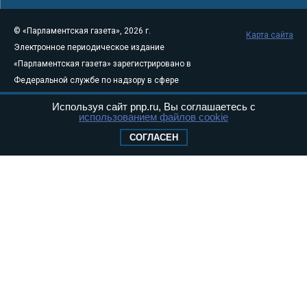
© «Парламентская газета», 2026 г.
Карта сайта
Электронное периодическое издание
«Парламентская газета» зарегистрировано в
Федеральной службе по надзору в сфере
связи, информационных технологий и
Используя сайт pnp.ru, Вы соглашаетесь с
массовых коммуникаций (Роскомнадзор) 05
использованием файлов cookie
августа 2011 года. 18+
СОГЛАСЕН
Свидетельство о регистрации Эл № ФС77-
46097
Учредитель — АНО «Парламентская газета»
Исполняющий обязанности главного
редактора — Абдуллаев М.Р.
Тел.: +7 (495) 637–69–79 E-mail:
pg@pnp.ru
«Парламентская газета» - официальное еженедельное издание
Федерального Собрания РФ. Издается с 1997 года. Учредители
газеты - Государственная Дума и Совет Федерации РФ. Официальный
публикатор федеральных конституционных законов, федеральных
законов и актов палат Федерального Собрания. «Парламентская