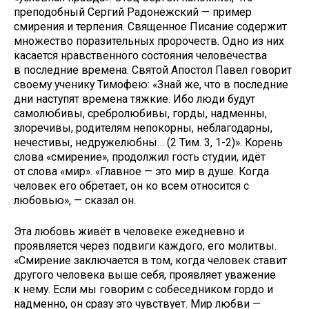
преподобный Сергий Радонежский — пример
смирения и терпения. Священное Писание содержит
множество поразительных пророчеств. Одно из них
касается нравственного состояния человечества
в последние времена. Святой Апостол Павел говорит
своему ученику Тимофею: «Знай же, что в последние
дни наступят времена тяжкие. Ибо люди будут
самолюбивы, сребролюбивы, горды, надменны,
злоречивы, родителям непокорны, неблагодарны,
нечестивы, недружелюбны… (2 Тим. 3, 1-2)». Корень
слова «смирение», продолжил гость студии, идёт
от слова «мир». «Главное — это мир в душе. Когда
человек его обретает, он ко всем относится с
любовью», — сказал он.
Эта любовь живёт в человеке ежедневно и
проявляется через подвиги каждого, его молитвы.
«Смирение заключается в том, когда человек ставит
другого человека выше себя, проявляет уважение
к нему. Если мы говорим с собеседником гордо и
надменно, он сразу это чувствует. Мир любви —