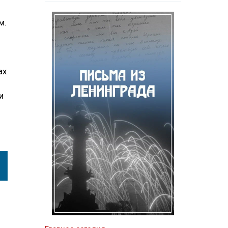
м.
ах
и