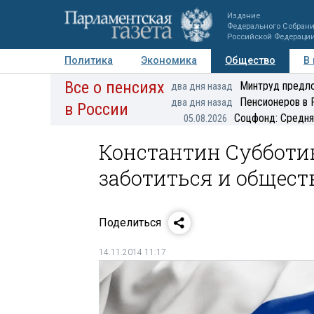
Издание
Федерального Собран
Российской Федераци
Политика
Экономика
Общество
В
Все о пенсиях
Фото
Авторы
Персоны
Мнения
Регионы
Минтруд предло
два дня назад
Пенсионеров в 
два дня назад
в России
Соцфонд: Средня
05.08.2026
Константин Субботи
заботиться и обществ
Поделиться
14.11.2014 11:17