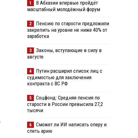
В Абхазии впервые пройдёт
1
масштабный молодёжный форум
Пенсию по старости предложили
2
закрепить на уровне не ниже 40% от
заработка
Законы, вступающие в силу в
3
августе
Путин расширил список лиц с
4
судимостью для заключения
контракта с ВС РФ
Соцфонд: Средняя пенсия по
5
старости в России превысила 27,2
тысячи
а
Сможет ли ИИ написать оперу и
6
спеть арию