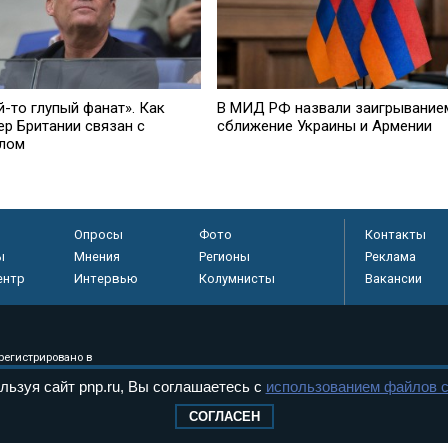
В МИД РФ назвали заигрывание
й-то глупый фанат». Как
сближение Украины и Армении
ер Британии связан с
лом
Опросы
Фото
Контакты
ы
Мнения
Регионы
Реклама
ентр
Интервью
Колумнисты
Вакансии
регистрировано в
 технологий и
льзуя сайт pnp.ru, Вы соглашаетесь с
использованием файлов c
8+
СОГЛАСЕН