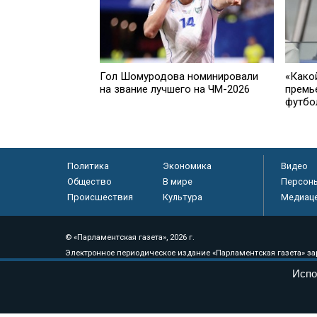
Гол Шомуродова номинировали
«Како
на звание лучшего на ЧМ-2026
премь
футбо
Политика
Экономика
Видео
Общество
В мире
Персон
Происшествия
Культура
Медиац
© «Парламентская газета», 2026 г.
Электронное периодическое издание «Парламентская газета» за
Федеральной службе по надзору в сфере связи, информационных
Испо
массовых коммуникаций (Роскомнадзор) 05 августа 2011 года. 1
Свидетельство о регистрации Эл № ФС77-46097
Учредитель — АНО «Парламентская газета»