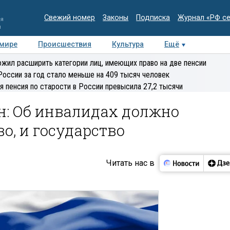
Свежий номер
Законы
Подписка
Журнал «РФ с
ия
и
 мире
Происшествия
Культура
Ещё
Медиацентр
Интервью
Колумнисты
Делова
жил расширить категории лиц, имеющих право на две пенсии
эксперт
России за год стало меньше на 409 тысяч человек
я пенсия по старости в России превысила 27,2 тысячи
н: Об инвалидах должно
о, и государство
Читать нас в