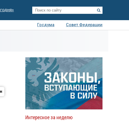
егодня»
Госдума
Совет Федерации
я
Авто
Недвижимость
Технологии
иза
Интересное за неделю