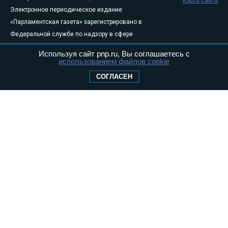
Карта сайта
Электронное периодическое издание
«Парламентская газета» зарегистрировано в
Федеральной службе по надзору в сфере
связи, информационных технологий и
Используя сайт pnp.ru, Вы соглашаетесь с
массовых коммуникаций (Роскомнадзор) 05
использованием файлов cookie
августа 2011 года. 18+
СОГЛАСЕН
Свидетельство о регистрации Эл № ФС77-
46097
Учредитель — АНО «Парламентская газета»
Исполняющий обязанности главного
редактора — Абдуллаев М.Р.
Тел.: +7 (495) 637–69–79 E-mail:
pg@pnp.ru
«Парламентская газета» - официальное еженедельное издание
Федерального Собрания РФ. Издается с 1997 года. Учредители
газеты - Государственная Дума и Совет Федерации РФ. Официальный
публикатор федеральных конституционных законов, федеральных
законов и актов палат Федерального Собрания. «Парламентская
газета» имеет пункты печати и представительства в десяти субъектах
федерации.