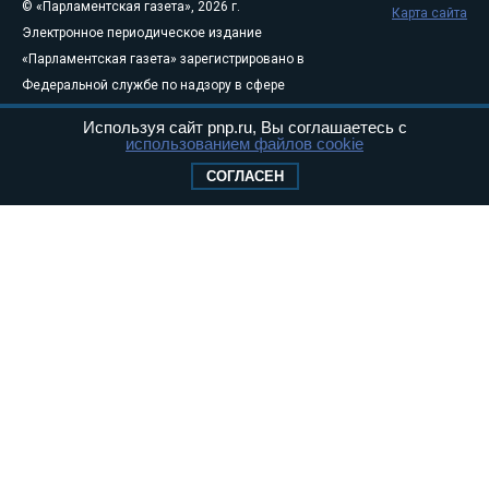
© «Парламентская газета», 2026 г.
Карта сайта
Электронное периодическое издание
«Парламентская газета» зарегистрировано в
Федеральной службе по надзору в сфере
связи, информационных технологий и
Используя сайт pnp.ru, Вы соглашаетесь с
массовых коммуникаций (Роскомнадзор) 05
использованием файлов cookie
августа 2011 года. 18+
СОГЛАСЕН
Свидетельство о регистрации Эл № ФС77-
46097
Учредитель — АНО «Парламентская газета»
Исполняющий обязанности главного
редактора — Абдуллаев М.Р.
Тел.: +7 (495) 637–69–79 E-mail:
pg@pnp.ru
«Парламентская газета» - официальное еженедельное издание
Федерального Собрания РФ. Издается с 1997 года. Учредители
газеты - Государственная Дума и Совет Федерации РФ. Официальный
публикатор федеральных конституционных законов, федеральных
законов и актов палат Федерального Собрания. «Парламентская
газета» имеет пункты печати и представительства в десяти субъектах
федерации.