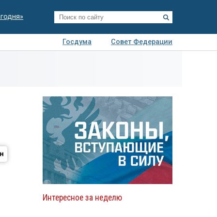
егодня»
Госдума
Совет Федерации
я
Авто
Недвижимость
Технологии
иза
Интересное за неделю