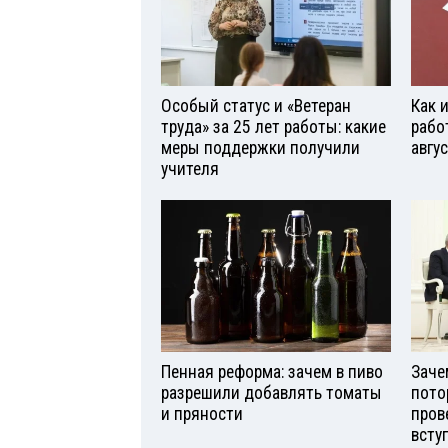
Особый статус и «Ветеран
Как 
труда» за 25 лет работы: какие
рабо
меры поддержки получили
авгу
учителя
Пенная реформа: зачем в пиво
Заче
разрешили добавлять томаты
пото
и пряности
пров
всту