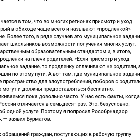
ается в том, что во многих регионах присмотр и уход
рый в обиходе чаще всего и называют «продленкой»
е. Более того, в ряде случаев это муниципальное задан
ишает школьников возможности получения многих услуг,
рственным образовательным стандартом и, в итоге,
одленки на плечи родителей. «Если присмотр и уход
льное задание, то продленку оплачивают не родители, 
шли по этому пути. А вот там, где муниципальное задан
е пространство для злоупотреблений, поборов с родител
ые могут и должны предоставляться бесплатно.
киваемся пока довольно часто. У нас есть факты, когда
оссии отличается в семьдесят раз. Это, безусловно,
 об одной услуге. Поэтому я попросил Рособрнадзор
, — заявил Бурматов.
 обращений граждан, поступающих в рабочую группу