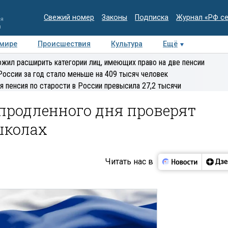
Свежий номер
Законы
Подписка
Журнал «РФ с
ия
и
 мире
Происшествия
Культура
Ещё
Медиацентр
Интервью
Колумнисты
Делова
жил расширить категории лиц, имеющих право на две пенсии
эксперт
России за год стало меньше на 409 тысяч человек
я пенсия по старости в России превысила 27,2 тысячи
продленного дня проверят
школах
Читать нас в