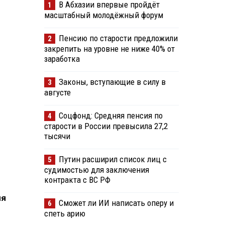
В Абхазии впервые пройдёт
1
масштабный молодёжный форум
Пенсию по старости предложили
2
закрепить на уровне не ниже 40% от
заработка
Законы, вступающие в силу в
3
августе
Соцфонд: Средняя пенсия по
4
старости в России превысила 27,2
тысячи
Путин расширил список лиц с
5
судимостью для заключения
контракта с ВС РФ
ня
Сможет ли ИИ написать оперу и
6
спеть арию