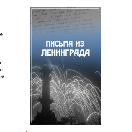
ие
а
ие
ей