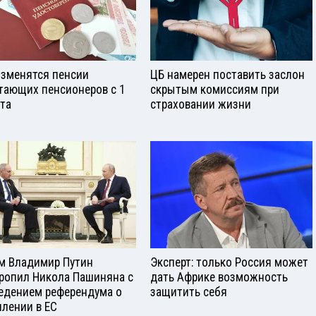
изменятся пенсии
ЦБ намерен поставить заслон
тающих пенсионеров с 1
скрытым комиссиям при
ста
страховании жизни
м Владимир Путин
Эксперт: только Россия может
ропил Никола Пашиняна с
дать Африке возможность
едением референдума о
защитить себя
плении в ЕС