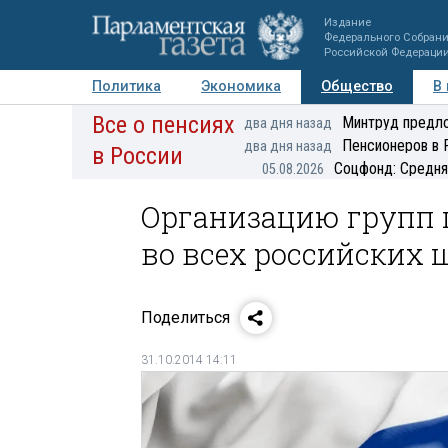
Издание
Федерального Собран
Российской Федераци
Политика
Экономика
Общество
В
Все о пенсиях
Фото
Авторы
Персоны
Мнения
Регионы
Минтруд предло
два дня назад
Пенсионеров в 
два дня назад
в России
Соцфонд: Средня
05.08.2026
Организацию групп 
во всех российских 
Поделиться
31.10.2014 14:11