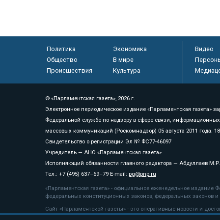
Политика
Экономика
Видео
Общество
В мире
Персон
Происшествия
Культура
Медиац
© «Парламентская газета», 2026 г.
Электронное периодическое издание «Парламентская газета» за
Федеральной службе по надзору в сфере связи, информационных
массовых коммуникаций (Роскомнадзор) 05 августа 2011 года. 1
Свидетельство о регистрации Эл № ФС77-46097
Учредитель — АНО «Парламентская газета»
Исполняющий обязанности главного редактора — Абдуллаев М.Р
Тел.: +7 (495) 637–69–79 E-mail:
pg@pnp.ru
«Парламентская газета» - официальное еженедельное издание Фе
федеральных конституционных законов, федеральных законов и а
Сайт «Парламентской газеты» - это оперативные новости и дост
«Парламентской газеты» активная ссылка на pnp.ru обязательна.