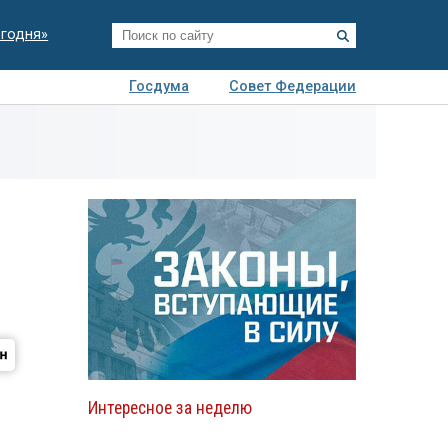
егодня»
Госдума
Совет Федерации
я
Авто
Недвижимость
Технологии
иза
Интересное за неделю