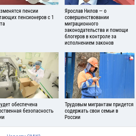
изменятся пенсии
Ярослав Нилов — о
тающих пенсионеров с 1
совершенствовании
ста
миграционного
законодательства и помощи
блогеров в контроле за
исполнением законов
будет обеспечена
Трудовым мигрантам придется
рственная безопасность
содержать свои семьи в
ии
России