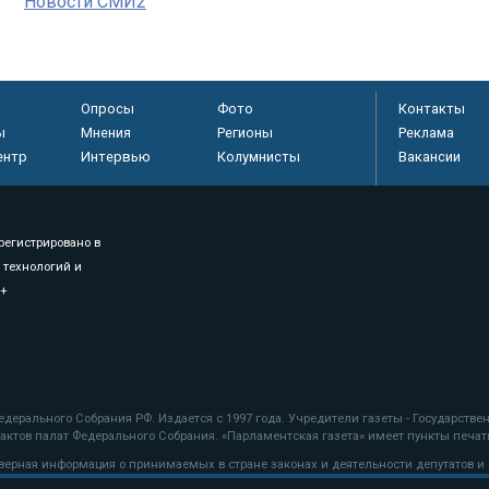
Новости СМИ2
Опросы
Фото
Контакты
ы
Мнения
Регионы
Реклама
ентр
Интервью
Колумнисты
Вакансии
регистрировано в
 технологий и
8+
.
дерального Собрания РФ. Издается с 1997 года. Учредители газеты - Государств
ктов палат Федерального Собрания. «Парламентская газета» имеет пункты печати
оверная информация о принимаемых в стране законах и деятельности депутатов и