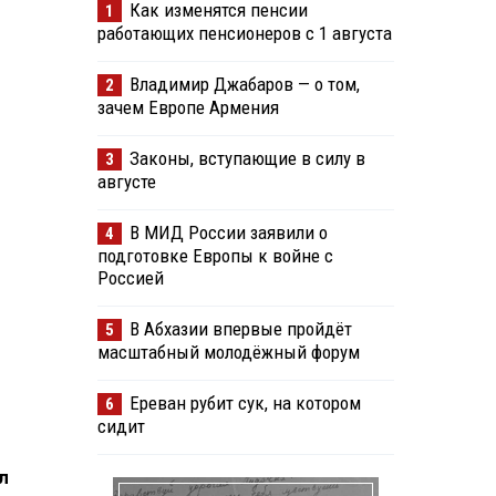
Как изменятся пенсии
1
работающих пенсионеров с 1 августа
Владимир Джабаров — о том,
2
зачем Европе Армения
Законы, вступающие в силу в
3
августе
В МИД России заявили о
4
подготовке Европы к войне с
Россией
В Абхазии впервые пройдёт
5
масштабный молодёжный форум
Ереван рубит сук, на котором
6
сидит
л