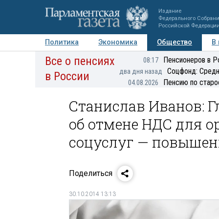
Издание
Федерального Собран
Российской Федераци
Политика
Экономика
Общество
В
Все о пенсиях
Фото
Авторы
Персоны
Мнения
Регионы
Пенсионеров в Р
08:17
Соцфонд: Средн
два дня назад
в России
Пенсию по старо
04.08.2026
Станислав Иванов: Г
об отмене НДС для о
соцуслуг — повышен
Поделиться
30.10.2014 13:13