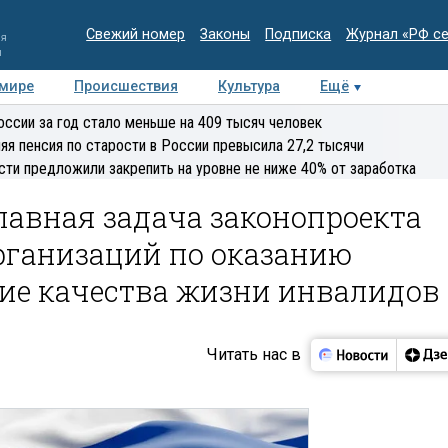
Свежий номер
Законы
Подписка
Журнал «РФ с
ия
и
 мире
Происшествия
Культура
Ещё
Медиацентр
Интервью
Колумнисты
Делова
оссии за год стало меньше на 409 тысяч человек
эксперт
яя пенсия по старости в России превысила 27,2 тысячи
сти предложили закрепить на уровне не ниже 40% от заработка
лавная задача законопроекта
рганизаций по оказанию
ие качества жизни инвалидов
Читать нас в