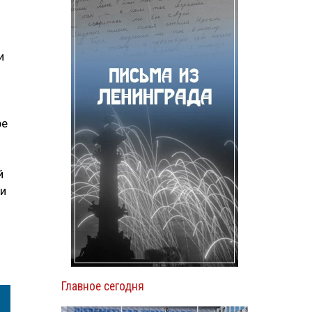
и
ре
й
ки
Главное сегодня