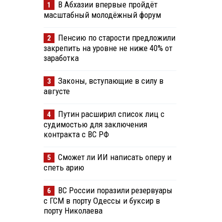
В Абхазии впервые пройдёт
1
масштабный молодёжный форум
Пенсию по старости предложили
2
закрепить на уровне не ниже 40% от
заработка
Законы, вступающие в силу в
3
августе
Путин расширил список лиц с
4
судимостью для заключения
контракта с ВС РФ
Сможет ли ИИ написать оперу и
5
спеть арию
ВС России поразили резервуары
6
с ГСМ в порту Одессы и буксир в
порту Николаева