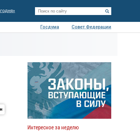
егодня»
Госдума
Совет Федерации
я
Авто
Недвижимость
Технологии
иза
Интересное за неделю