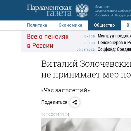
Издание
Федерального Собран
Российской Федераци
Политика
Экономика
Общество
В
Все о пенсиях
Фото
Авторы
Персоны
Мнения
Регионы
Минтруд предлож
вчера
Пенсионеров в Р
вчера
в России
Соцфонд: Средня
05.08.2026
Виталий Золочевски
не принимает мер по
«Час заявлений»
Поделиться
10.10.2014 11:14