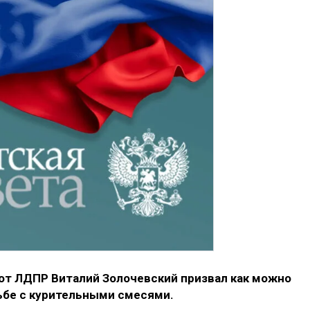
 от ЛДПР Виталий Золочевский призвал как можно
ьбе с курительными смесями.