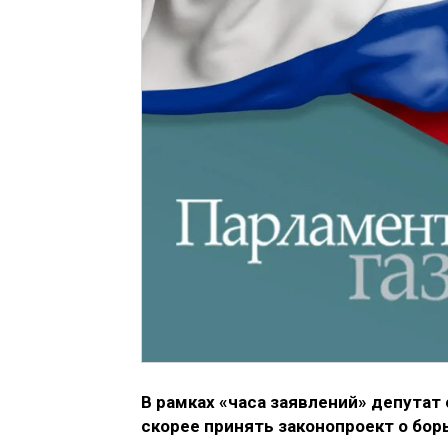
В рамках «часа заявлений» депутат
скорее принять законопроект о бор