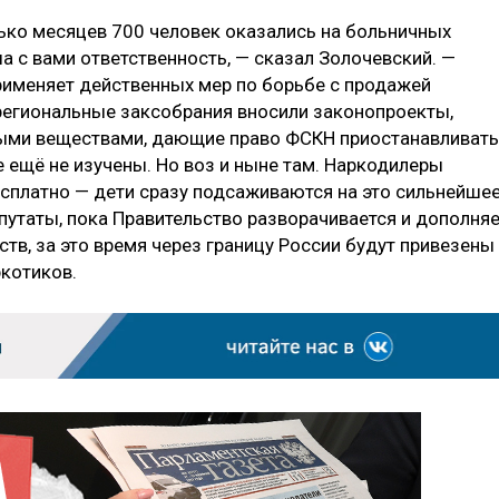
лько месяцев 700 человек оказались на больничных
ша с вами ответственность, — сказал Золочевский. —
применяет действенных мер по борьбе с продажей
 региональные заксобрания вносили законопроекты,
ными веществами, дающие право ФСКН приостанавливать
ещё не изучены. Но воз и ныне там. Наркодилеры
сплатно — дети сразу подсаживаются на это сильнейше
путаты, пока Правительство разворачивается и дополня
тв, за это время через границу России будут привезены
ркотиков.