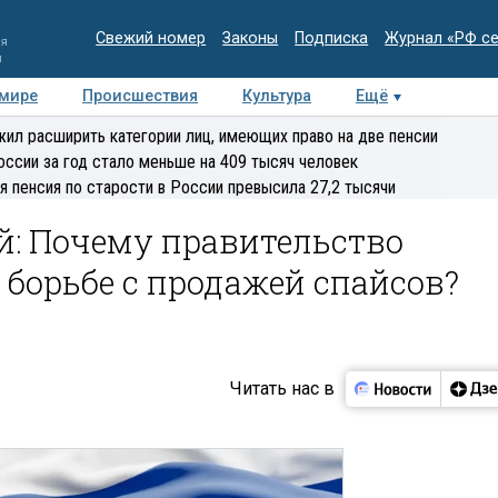
Свежий номер
Законы
Подписка
Журнал «РФ с
ия
и
 мире
Происшествия
Культура
Ещё
Медиацентр
Интервью
Колумнисты
Делова
ил расширить категории лиц, имеющих право на две пенсии
эксперт
оссии за год стало меньше на 409 тысяч человек
я пенсия по старости в России превысила 27,2 тысячи
й: Почему правительство
 борьбе с продажей спайсов?
Читать нас в