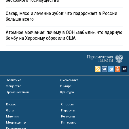
бесхозного госимущества
Сахар, мясо и лечение зубов: что подорожает в России
больше всего
Атомное молчание: почему в ООН «забыли», что ядерную
бомбу на Хиросиму сбросили США
Политика
Экономика
Общество
В мире
Происшествия
Культура
Видео
Опросы
Фото
Персоны
Мнения
Регионы
Медиацентр
Интервью
Колумнисты