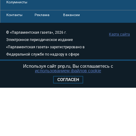
Колумнисты
Контакты
Реклама
Вакансии
© «Парламентская газета», 2026 г.
Карта сайта
Электронное периодическое издание
«Парламентская газета» зарегистрировано в
Федеральной службе по надзору в сфере
связи, информационных технологий и
Используя сайт pnp.ru, Вы соглашаетесь с
массовых коммуникаций (Роскомнадзор) 05
использованием файлов cookie
августа 2011 года. 18+
СОГЛАСЕН
Свидетельство о регистрации Эл № ФС77-
46097
Учредитель — АНО «Парламентская газета»
Исполняющий обязанности главного
редактора — Абдуллаев М.Р.
Тел.: +7 (495) 637–69–79 E-mail:
pg@pnp.ru
«Парламентская газета» - официальное еженедельное издание
Федерального Собрания РФ. Издается с 1997 года. Учредители