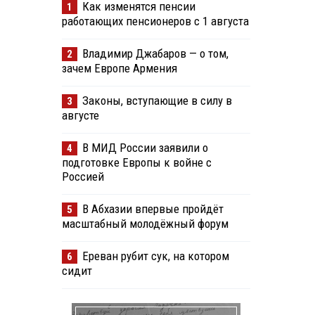
Как изменятся пенсии
1
работающих пенсионеров с 1 августа
Владимир Джабаров — о том,
2
зачем Европе Армения
Законы, вступающие в силу в
3
августе
В МИД России заявили о
4
подготовке Европы к войне с
Россией
В Абхазии впервые пройдёт
5
масштабный молодёжный форум
Ереван рубит сук, на котором
6
сидит