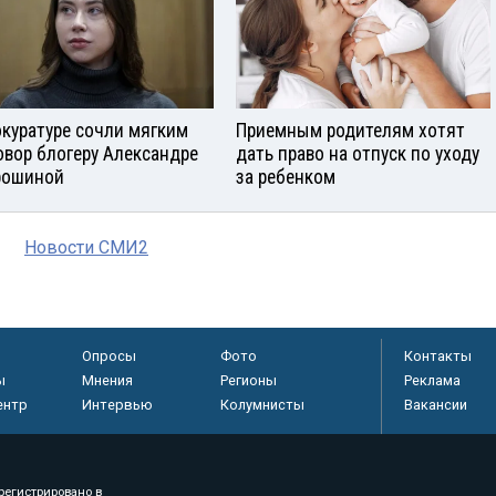
окуратуре сочли мягким
Приемным родителям хотят
овор блогеру Александре
дать право на отпуск по уходу
рошиной
за ребенком
Новости СМИ2
Опросы
Фото
Контакты
ы
Мнения
Регионы
Реклама
ентр
Интервью
Колумнисты
Вакансии
регистрировано в