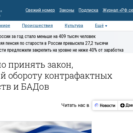
Свежий номер
Законы
Подписка
Журнал «РФ с
ия
и
 мире
Происшествия
Культура
Ещё
Медиацентр
Интервью
Колумнисты
Делова
оссии за год стало меньше на 409 тысяч человек
эксперт
яя пенсия по старости в России превысила 27,2 тысячи
сти предложили закрепить на уровне не ниже 40% от заработка
о принять закон,
й обороту контрафактных
ств и БАДов
Читать нас в