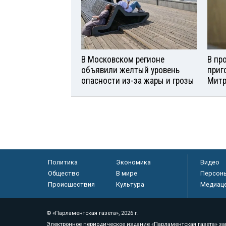
В Московском регионе
В пр
объявили желтый уровень
приг
опасности из-за жары и грозы
Мит
Политика
Экономика
Видео
Общество
В мире
Персон
Происшествия
Культура
Медиац
© «Парламентская газета», 2026 г.
Электронное периодическое издание «Парламентская газета» за