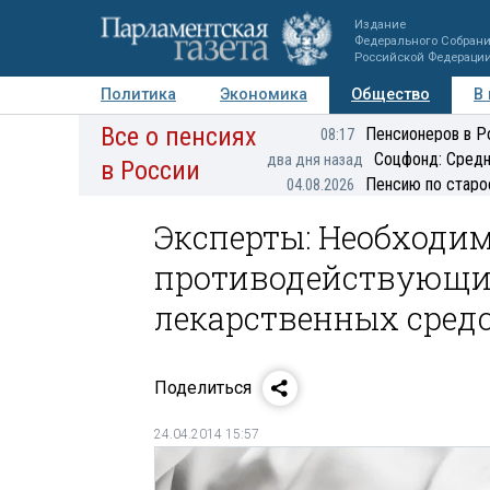
Издание
Федерального Собран
Российской Федераци
Политика
Экономика
Общество
В
Все о пенсиях
Фото
Авторы
Персоны
Мнения
Регионы
Пенсионеров в Р
08:17
Соцфонд: Средн
два дня назад
в России
Пенсию по старо
04.08.2026
Эксперты: Необходим
противодействующи
лекарственных сред
Поделиться
24.04.2014 15:57