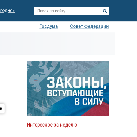
егодня»
Госдума
Совет Федерации
я
Авто
Недвижимость
Технологии
иза
Интересное за неделю