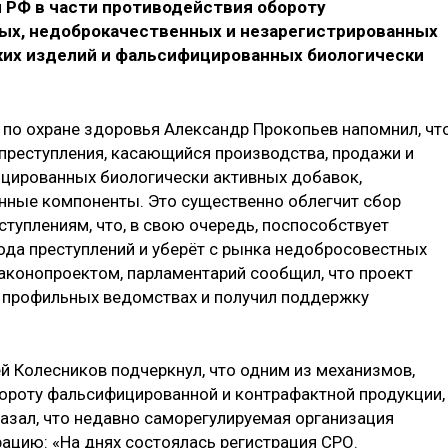
 РФ в части противодействия обороту
ых, недоброкачественных и незарегистрированных
ких изделий и фальсифицированных биологически
по охране здоровья Александр Прокопьев напомнил, чт
преступления, касающийся производства, продажи и
ицированных биологически активных добавок,
нные компоненты. Это существенно облегчит сбор
туплениям, что, в свою очередь, поспособствует
да преступлений и уберёт с рынка недобросовестных
законопроектом, парламентарий сообщил, что проект
в профильных ведомствах и получил поддержку
й Колесников подчеркнул, что одним из механизмов,
роту фальсифицированной и контрафактной продукции,
казал, что недавно саморегулируемая организация
ацию: «На днях состоялась регистрация СРО.