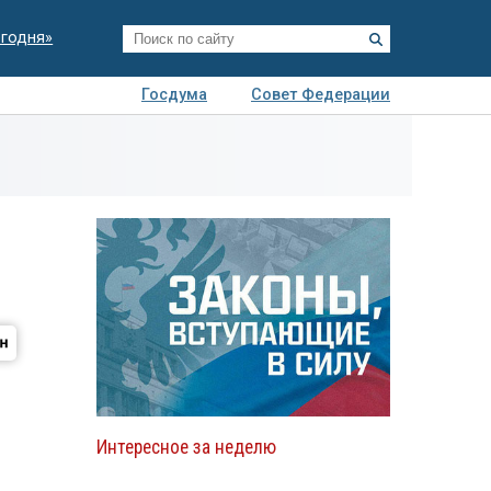
егодня»
Госдума
Совет Федерации
я
Авто
Недвижимость
Технологии
иза
Интересное за неделю