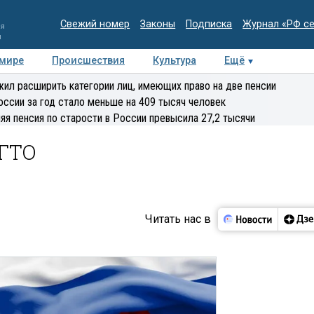
Свежий номер
Законы
Подписка
Журнал «РФ с
ия
и
 мире
Происшествия
Культура
Ещё
Медиацентр
Интервью
Колумнисты
Делова
ил расширить категории лиц, имеющих право на две пенсии
эксперт
оссии за год стало меньше на 409 тысяч человек
яя пенсия по старости в России превысила 27,2 тысячи
 ГТО
Читать нас в