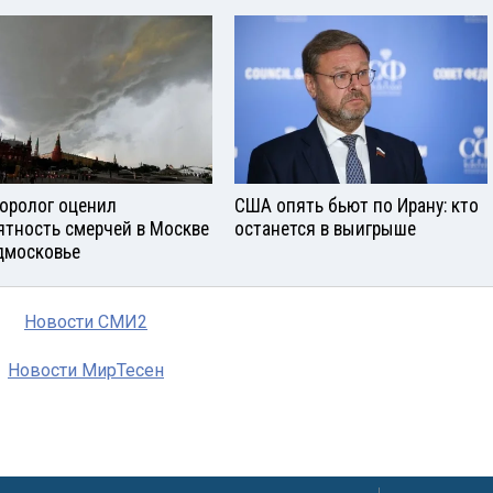
оролог оценил
США опять бьют по Ирану: кто
ятность смерчей в Москве
останется в выигрыше
дмосковье
Новости СМИ2
Новости МирТесен