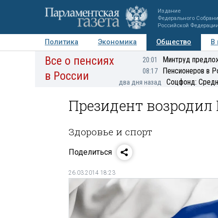
Издание
Федерального Собран
Российской Федераци
Политика
Экономика
Общество
В
Все о пенсиях
Фото
Авторы
Персоны
Мнения
Регионы
Минтруд предлож
20:01
Пенсионеров в Р
08:17
в России
Соцфонд: Средн
два дня назад
Президент возродил
Здоровье и спорт
Поделиться
26.03.2014 18:23