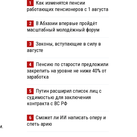
Как изменятся пенсии
1
работающих пенсионеров с 1 августа
В Абхазии впервые пройдёт
2
масштабный молодёжный форум
Законы, вступающие в силу в
3
августе
Пенсию по старости предложили
4
закрепить на уровне не ниже 40% от
заработка
Путин расширил список лиц с
5
судимостью для заключения
контракта с ВС РФ
Сможет ли ИИ написать оперу и
6
спеть арию
и.