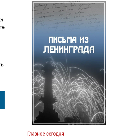
ен
ате
ть
Главное сегодня