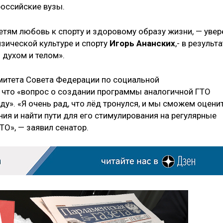
российские вузы.
тям любовь к спорту и здоровому образу жизни, — увер
зической культуре и спорту
Игорь Ананских
,- в результ
духом и телом».
митета Совета Федерации по социальной
 что «вопрос о создании программы аналогичной ГТО
у». «Я очень рад, что лёд тронулся, и мы сможем оцени
ия и найти пути для его стимулирования на регулярные
ТО», — заявил сенатор.