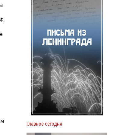
вы
Ф,
ие
ом
Главное сегодня