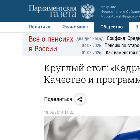
Издание
Федерального Собран
Российской Федераци
Политика
Экономика
Общество
В
Все о пенсиях
Фото
Авторы
Персоны
Мнения
Регионы
Соцфонд: Средн
два дня назад
Пенсию по старо
04.08.2026
в России
Как изменятся п
01.08.2026
Круглый стол: «Кадр
Качество и програм
Поделиться
18.03.2014 11:32