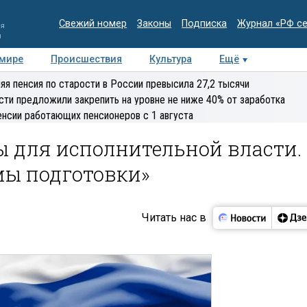
Свежий номер
Законы
Подписка
Журнал «РФ с
ия
и
 мире
Происшествия
Культура
Ещё
Медиацентр
Интервью
Колумнисты
Делова
яя пенсия по старости в России превысила 27,2 тысячи
эксперт
сти предложили закрепить на уровне не ниже 40% от заработка
енсии работающих пенсионеров с 1 августа
ы для исполнительной власти.
мы подготовки»
Читать нас в