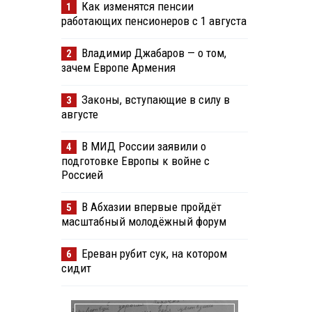
Как изменятся пенсии
1
работающих пенсионеров с 1 августа
Владимир Джабаров — о том,
2
зачем Европе Армения
Законы, вступающие в силу в
3
августе
В МИД России заявили о
4
подготовке Европы к войне с
Россией
В Абхазии впервые пройдёт
5
масштабный молодёжный форум
Ереван рубит сук, на котором
6
сидит