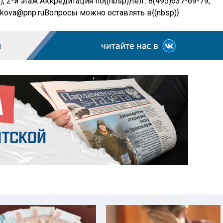
, 2-й этаж.
Аккредитация по{(nbsp)}тел.: 8(495)637-69-79,
ukova@pnp.ru
Вопросы можно оставлять в{(nbsp)}