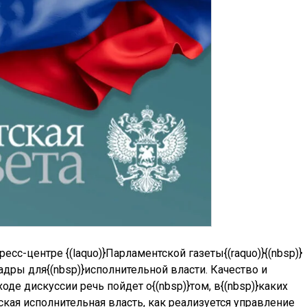
пресс-центре {(laquo)}Парламентской газеты{(raquo)}{(nbsp)}
Кадры для{(nbsp)}исполнительной власти. Качество и
ходе дискуссии речь пойдет о{(nbsp)}том, в{(nbsp)}каких
ская исполнительная власть, как реализуется управление