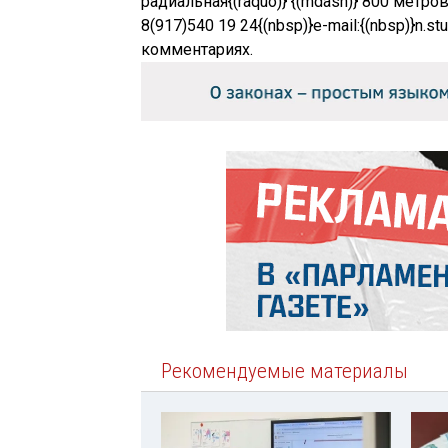
радиальная{(raquo)} {(mdash)} 800 метров)
8(917)540 19 24{(nbsp)}
e-mail:
{(nbsp)}
n.st
комментариях.
Рекомендуемые материалы