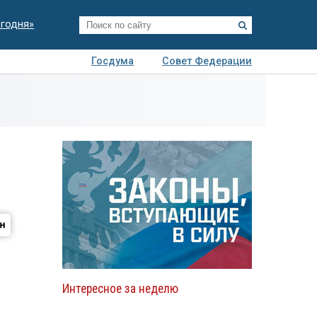
егодня»
Госдума
Совет Федерации
я
Авто
Недвижимость
Технологии
иза
Интересное за неделю