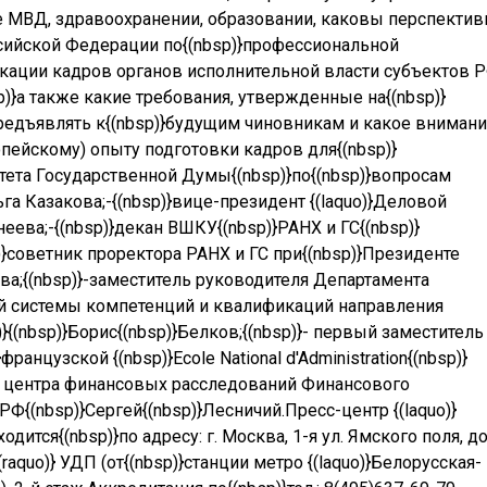
ме МВД, здравоохранении, образовании, каковы перспекти
сийской Федерации по{(nbsp)}профессиональной
ации кадров органов исполнительной власти субъектов Р
p)}
а также какие требования, утвержденные на{(nbsp)}
редъявлять к{(nbsp)}будущим чиновника
м и какое вниман
ейскому) опыту подготовки кадров для{(nbsp)}
тета Государственной Думы{(nbsp)}по{(nbsp)}вопросам
га Казакова;
-{(nbsp)}
вице-президент {(laquo)}Деловой
еева;
-{(nbsp)}декан ВШКУ{(nbsp)}РАНХ и ГС
{(nbsp)}
}
советник проректора РАНХ и ГС при{(nbsp)}Президенте
а;{(nbsp)}
-
заместитель руководителя Департамента
й системы компетенций и квалификаций направления
{(nbsp)}
Б
орис{(nbsp)}
Белков
;{(nbsp)}
- первый заместитель
анцузской {(nbsp)}Ecole National d'Administration
{(nbsp)}
 центра финансовых расследований Финансового
РФ{(nbsp)}
С
ергей{(nbsp)}
Лесничий.
П
ресс-
центр {(laquo)}
ходится{(nbsp)}
по адресу: г. Москва, 1-я ул. Ямского поля, д
(raquo)} УДП (от{(nbsp)}станции метро {(laquo)}Белорусская-