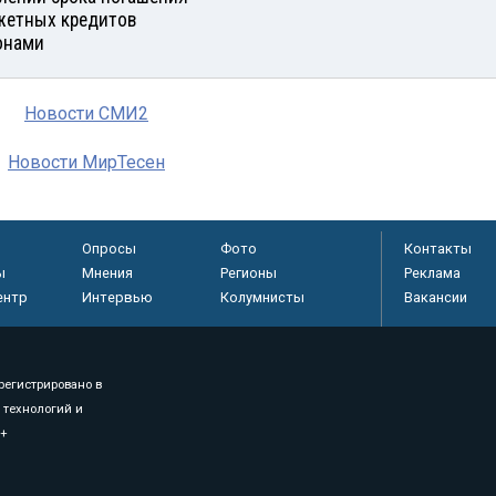
етных кредитов
онами
Новости СМИ2
Новости МирТесен
Опросы
Фото
Контакты
ы
Мнения
Регионы
Реклама
ентр
Интервью
Колумнисты
Вакансии
регистрировано в
 технологий и
8+