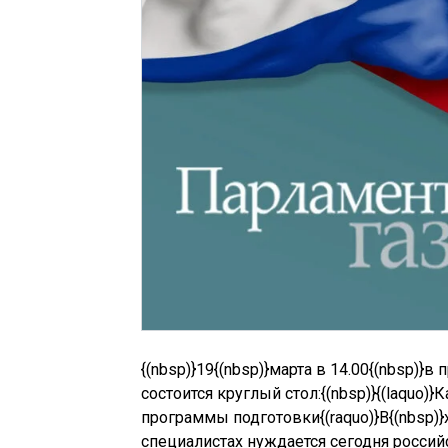
{(nbsp)}19
{(nbsp)}марта в 14.00
{(nbsp)}в 
состоится круглый стол:{(nbsp)}
{(laquo)}
программы подготовки{(raquo)}
В{(nbsp)}
специалистах нуждается сегодня россий