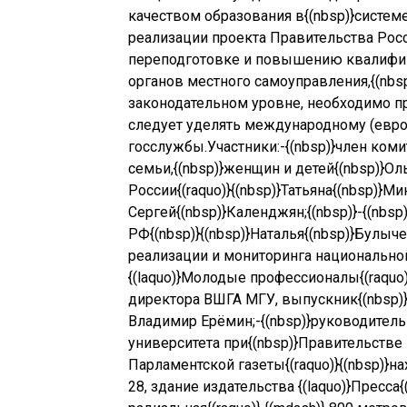
качеством образования в{(nbsp)}систе
реализации проекта Правительства Рос
переподготовке и повышению квалифик
органов местного самоуправления,
{(nbs
законодательном уровне, необходимо п
следует уделять международному (европ
госслужбы.
Участники:
-{(nbsp)}
ч
лен коми
семьи,{(nbsp)}женщин и детей{(nbsp)}
Оль
России{(raquo)}
{(nbsp)}
Т
атьяна{(nbsp)}
Мин
С
ергей{(nbsp)}
Календжян;{(nbsp)}
-{(nbsp)
РФ{(nbsp)}{(nbsp)}
Наталья{(nbsp)}
Булычев
реализации и мониторинга национально
{(laquo)}Молодые профессионалы{(raquo)}
директора ВШГА МГУ, выпускник{(nbsp)}фр
Владимир Ерёмин;
-{(nbsp)}
руководитель
университета при{(nbsp)}Правительстве 
Парламентской газеты{(raquo)}{(nbsp)}
на
28, здание издательства {(laquo)}Пресса{