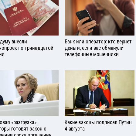
сдуму внесли
Банк или оператор: кто вернет
нопроект о тринадцатой
деньги, если вас обманули
ии
телефонные мошенники
овая «разгрузка»:
Какие законы подписал Путин
торы готовят закон о
4 августа
лении срока погашения