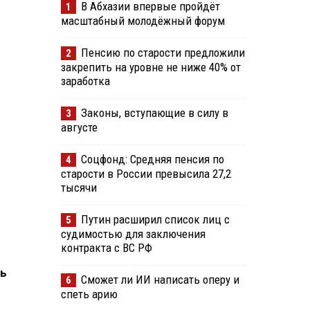
В Абхазии впервые пройдёт
1
масштабный молодёжный форум
Пенсию по старости предложили
2
закрепить на уровне не ниже 40% от
заработка
Законы, вступающие в силу в
3
августе
Соцфонд: Средняя пенсия по
4
старости в России превысила 27,2
тысячи
Путин расширил список лиц с
5
судимостью для заключения
контракта с ВС РФ
ть
Сможет ли ИИ написать оперу и
6
спеть арию