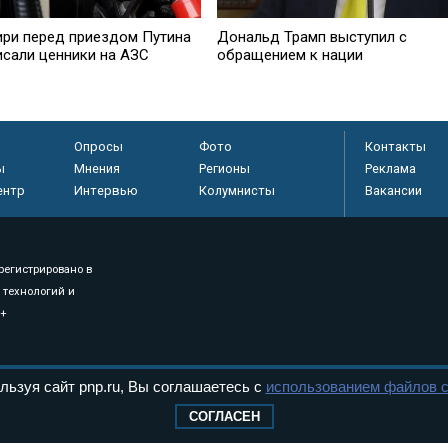
ири перед приездом Путина
Дональд Трамп выступил с
исали ценники на АЗС
обращением к нации
Опросы
Фото
Контакты
ы
Мнения
Регионы
Реклама
ентр
Интервью
Колумнисты
Вакансии
регистрировано в
 технологий и
8+
.
льзуя сайт pnp.ru, Вы соглашаетесь с
использованием файлов c
СОГЛАСЕН
дерального Собрания РФ. Издается с 1997 года. Учредители газеты - Государств
ктов палат Федерального Собрания. «Парламентская газета» имеет пункты печати