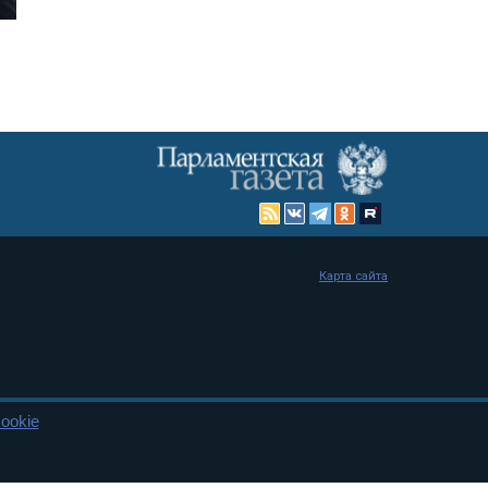
Карта сайта
ookie
енная Дума и Совет Федерации РФ. Официальный публикатор
 и представительства в десяти субъектах федерации.