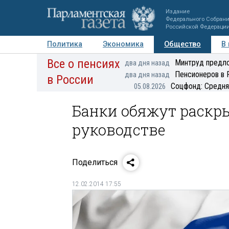
Издание
Федерального Собран
Российской Федераци
Политика
Экономика
Общество
В
Все о пенсиях
Фото
Авторы
Персоны
Мнения
Регионы
Минтруд предло
два дня назад
Пенсионеров в 
два дня назад
в России
Соцфонд: Средня
05.08.2026
Банки обяжут раскр
руководстве
Поделиться
12.02.2014 17:55