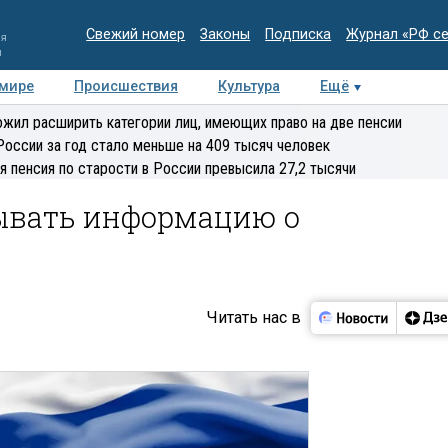
Свежий номер
Законы
Подписка
Журнал «РФ с
ия
и
 мире
Происшествия
Культура
Ещё
Медиацентр
Интервью
Колумнисты
Делова
жил расширить категории лиц, имеющих право на две пенсии
эксперт
России за год стало меньше на 409 тысяч человек
я пенсия по старости в России превысила 27,2 тысячи
ывать информацию о
Читать нас в