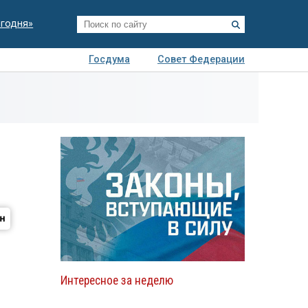
егодня»
Госдума
Совет Федерации
я
Авто
Недвижимость
Технологии
иза
Интересное за неделю