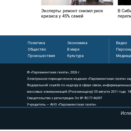
Эксперты: ремонт снизил риск
В Сиб
кризиса у 45% семей
переп
Политика
Экономика
Видео
Общество
В мире
Персон
Происшествия
Культура
Медиац
© «Парламентская газета», 2026 г.
Электронное периодическое издание «Парламентская газета» за
Федеральной службе по надзору в сфере связи, информационных
массовых коммуникаций (Роскомнадзор) 05 августа 2011 года. 1
Свидетельство о регистрации Эл № ФС77-46097
Учредитель — АНО «Парламентская газета»
Исполняющий обязанности главного редактора — Абдуллаев М.Р
Испо
Тел.: +7 (495) 637–69–79 E-mail:
pg@pnp.ru
«Парламентская газета» - официальное еженедельное издание Фе
федеральных конституционных законов, федеральных законов и а