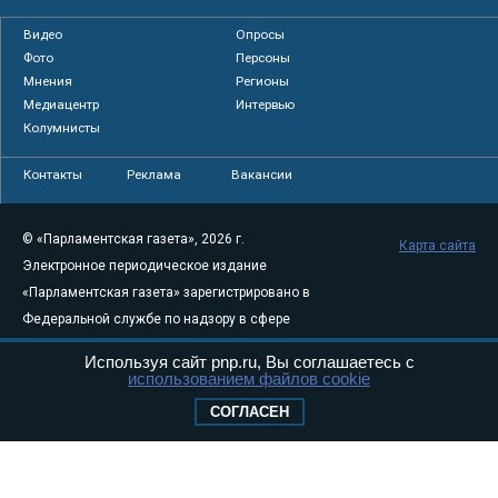
Видео
Опросы
Фото
Персоны
Мнения
Регионы
Медиацентр
Интервью
Колумнисты
Контакты
Реклама
Вакансии
© «Парламентская газета», 2026 г.
Карта сайта
Электронное периодическое издание
«Парламентская газета» зарегистрировано в
Федеральной службе по надзору в сфере
связи, информационных технологий и
Используя сайт pnp.ru, Вы соглашаетесь с
массовых коммуникаций (Роскомнадзор) 05
использованием файлов cookie
августа 2011 года. 18+
СОГЛАСЕН
Свидетельство о регистрации Эл № ФС77-
46097
Учредитель — АНО «Парламентская газета»