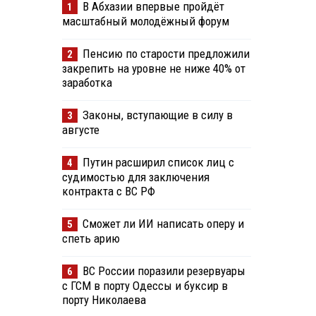
В Абхазии впервые пройдёт
1
масштабный молодёжный форум
Пенсию по старости предложили
2
закрепить на уровне не ниже 40% от
заработка
Законы, вступающие в силу в
3
августе
Путин расширил список лиц с
4
судимостью для заключения
контракта с ВС РФ
Сможет ли ИИ написать оперу и
5
спеть арию
ВС России поразили резервуары
6
с ГСМ в порту Одессы и буксир в
порту Николаева