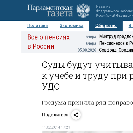
Издание
Федерального Собран
Российской Федераци
Политика
Экономика
Общество
В
Все о пенсиях
Фото
Авторы
Персоны
Мнения
Регионы
Минтруд предлож
вчера
Пенсионеров в Р
вчера
в России
Соцфонд: Средня
05.08.2026
Суды будут учитыва
к учебе и труду при
УДО
Госдума приняла ряд поправо
Поделиться
11.02.2014 17:21