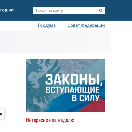
егодня»
Госдума
Совет Федерации
я
Авто
Недвижимость
Технологии
иза
Интересное за неделю