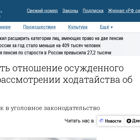
Свежий номер
Законы
Подписка
Журнал «РФ с
ия
и
 мире
Происшествия
Культура
Ещё
Медиацентр
Интервью
Колумнисты
Делова
ил расширить категории лиц, имеющих право на две пенсии
эксперт
оссии за год стало меньше на 409 тысяч человек
я пенсия по старости в России превысила 27,2 тысячи
ть отношение осужденного
 рассмотрении ходатайства об
к в уголовное законодательство
Читать нас в