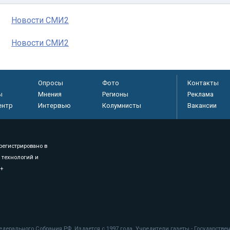
Новости СМИ2
Новости СМИ2
Опросы
Фото
Контакты
ы
Мнения
Регионы
Реклама
ентр
Интервью
Колумнисты
Вакансии
регистрировано в
 технологий и
8+
.
дерального Собрания РФ. Издается с 1997 года. Учредители газеты - Государств