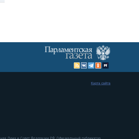
Карта сайта
енная Дума и Совет Федерации РФ. Официальный публикатор